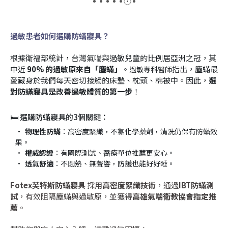
過敏患者如何選購防蟎寢具？
根據衛福部統計，台灣氣喘與過敏兒童的比例居亞洲之冠，其
中近 
90% 的過敏原來自「塵蟎」
。
指出，塵蟎最
過敏專科醫師
愛藏身於我們每天密切接觸的床墊、枕頭、棉被中。因此，
選
對防蟎寢具是改善過敏體質的第一步
！
🛏 選購防蟎寢具的3個關鍵：
物理性防蟎
：高密度緊織，不靠化學藥劑，清洗仍保有防蟎效
果。
權威認證
：有國際測試、醫療單位推薦更安心。
透氣舒適
：不悶熱、無聲響，防護也能好好睡。
Fotex芙特斯防蟎寢具
 採用
高密度緊織技術
，通過
IBT防蟎測
試
，有效阻隔塵蟎與過敏原，並獲得
高雄氣喘衛教協會指定推
薦
。