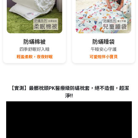
防蟎棉被
防蟎睡袋
四季舒眠好入睡
午睡安心守護
輕盈柔軟，夜夜好眠
可愛陪伴小寶貝
【實測】最髒枕頭PK醫療級防蟎枕套，絕不造假，超潔
淨!!