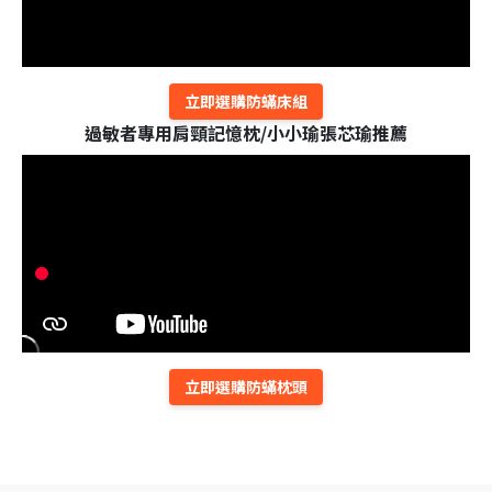
立即選購防蟎床組
過敏者專用肩頸記憶枕/小小瑜張芯瑜推薦
立即選購防蟎枕頭