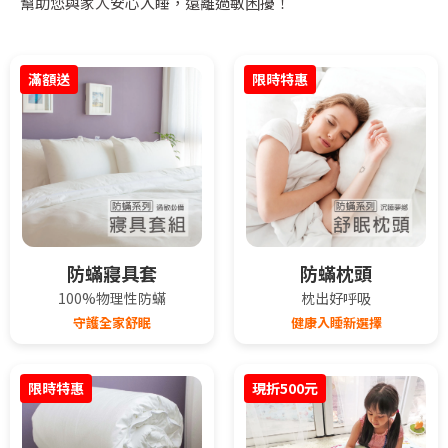
幫助您與家人安心入睡，遠離過敏困擾！
滿額送
限時特惠
防蟎寢具套
防蟎枕頭
100%物理性防蟎
枕出好呼吸
守護全家舒眠
健康入睡新選擇
限時特惠
現折500元