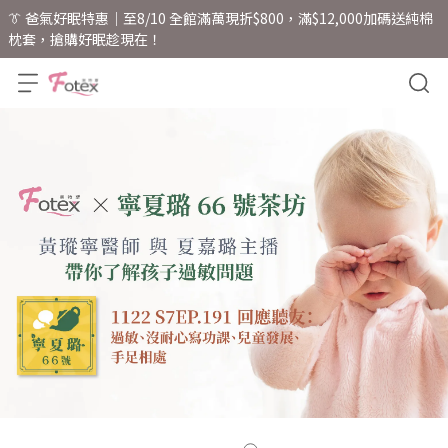
👔 爸氣好眠特惠｜至8/10 全館滿萬現折$800，滿$12,000加碼送純棉
枕套，搶購好眠趁現在！