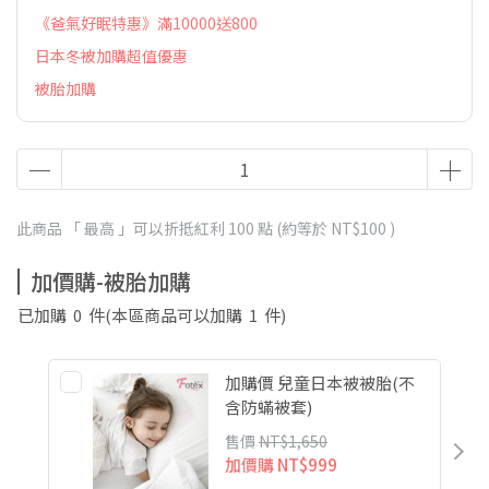
《爸氣好眠特惠》滿10000送800
日本冬被加購超值優惠
被胎加購
此商品 「 最高 」可以折抵紅利
100
點 (約等於
NT$100
)
加價購-被胎加購
已加購
0
件
(本區商品可以加購
1
件)
加購價 兒童日本被被胎(不
含防蟎被套)
售價
NT$1,650
加價購
NT$999