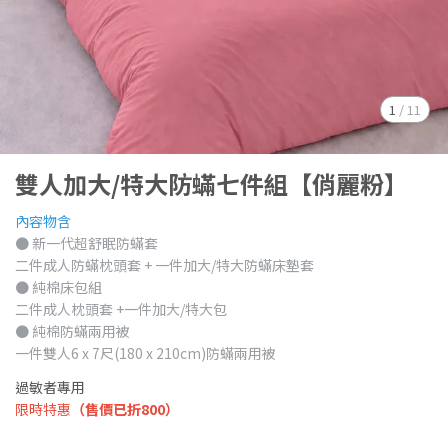
1
/
11
雙人加大/特大防蟎七件組【俏麗粉】
內容物含
● 新一代超舒眠防蟎套
二件成人防蟎枕頭套 + 一件加大/特大防蟎床墊套
● 純棉床包組
二件成人枕頭套 +一件加大/特大包
● 純棉防蟎兩用被
一件雙人6 x 7尺(180 x 210cm)防蟎兩用被
過敏者專用
限時特惠
（售價已折800）