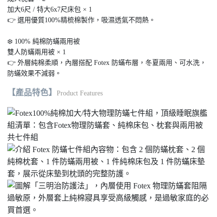
加大6尺 / 特大6x7尺床包 × 1
👉 選用優質100%精梳棉製作，吸濕透氣不悶熱。
❄️ 100% 純棉防蟎兩用被
雙人防蟎兩用被 × 1
👉 外層純棉柔順，內層搭配 Fotex 防蟎布層，冬夏兩用、可水洗，
防蟎效果不減弱。
【產品特色】
Product Features