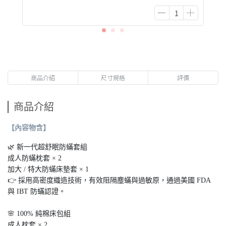
商品介紹
尺寸規格
評價
商品介紹
【內容物含】
🌿 新一代超舒眠防蟎套組
成人防蟎枕套 × 2
加大 / 特大防蟎床墊套 × 1
👉 採用高密度織造技術，有效阻隔塵蟎與過敏原，通過美國 FDA
與 IBT 防蟎認證。
🌸 100% 純棉床包組
成人枕套 × 2