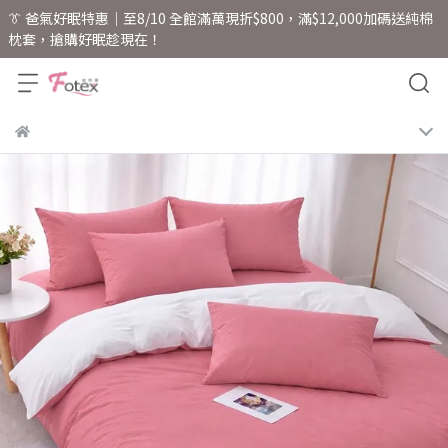
👔 爸氣好眠特惠｜至8/10 全館滿萬現折$800，滿$12,000加碼送純棉
枕套，搶購好眠趁現在！