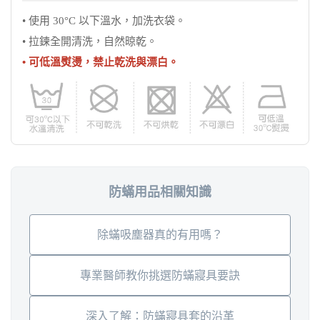
• 使用 30°C 以下溫水，加洗衣袋。
• 拉鍊全開清洗，自然晾乾。
• 可低溫熨燙，禁止乾洗與漂白。
防蟎用品相關知識
除蟎吸塵器真的有用嗎？
專業醫師教你挑選防蟎寢具要訣
深入了解：防蟎寢具套的沿革