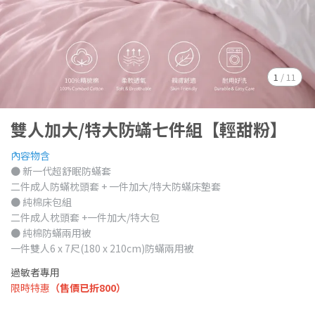
1
/
11
雙人加大/特大防蟎七件組【輕甜粉】
內容物含
● 新一代超舒眠防蟎套
二件成人防蟎枕頭套 + 一件加大/特大防蟎床墊套
● 純棉床包組
二件成人枕頭套 +一件加大/特大包
● 純棉防蟎兩用被
一件雙人6 x 7尺(180 x 210cm)防蟎兩用被
過敏者專用
限時特惠
（售價已折800）