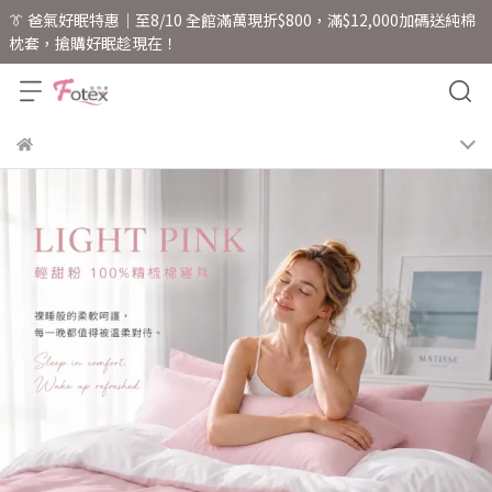
👔 爸氣好眠特惠｜至8/10 全館滿萬現折$800，滿$12,000加碼送純棉
枕套，搶購好眠趁現在！