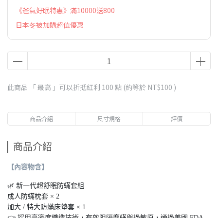
《爸氣好眠特惠》滿10000送800
日本冬被加購超值優惠
此商品 「 最高 」可以折抵紅利
100
點 (約等於
NT$100
)
商品介紹
尺寸規格
評價
商品介紹
【內容物含】
🌿 新一代超舒眠防蟎套組
成人防蟎枕套 × 2
加大 / 特大防蟎床墊套 × 1
👉 採用高密度織造技術，有效阻隔塵蟎與過敏原，通過美國 FDA