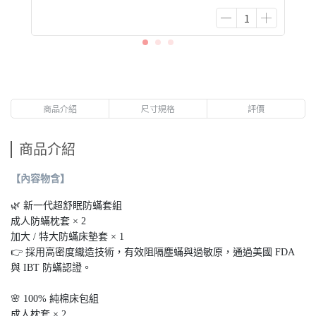
商品介紹
尺寸規格
評價
商品介紹
【內容物含】
🌿 新一代超舒眠防蟎套組
成人防蟎枕套 × 2
加大 / 特大防蟎床墊套 × 1
👉 採用高密度織造技術，有效阻隔塵蟎與過敏原，通過美國 FDA
與 IBT 防蟎認證。
🌸 100% 純棉床包組
成人枕套 × 2