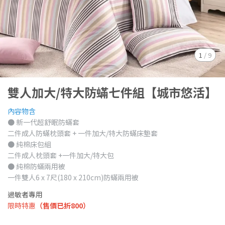
1
/
9
雙人加大/特大防蟎七件組【城市悠活】
內容物含
● 新一代超舒眠防蟎套
二件成人防蟎枕頭套 + 一件加大/特大防蟎床墊套
● 純棉床包組
二件成人枕頭套 +一件加大/特大包
● 純棉防蟎兩用被
一件雙人6 x 7尺(180 x 210cm)防蟎兩用被
過敏者專用
限時特惠
（售價已折800）