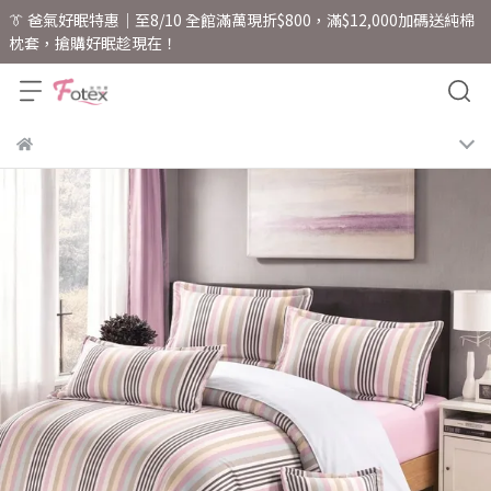
👔 爸氣好眠特惠｜至8/10 全館滿萬現折$800，滿$12,000加碼送純棉
枕套，搶購好眠趁現在！