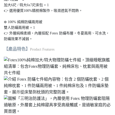
加大6尺 / 特大6x7尺床包 × 1
👉 選用優質100%精梳棉製作，吸濕透氣不悶熱。
❄️ 100% 純棉防蟎兩用被
雙人防蟎兩用被 × 1
👉 外層純棉柔順，內層搭配 Fotex 防蟎布層，冬夏兩用、可水洗，
防蟎效果不減弱。
【產品特色】
Product Features