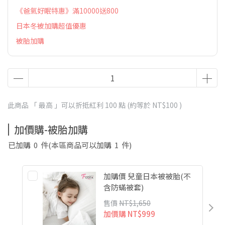
《爸氣好眠特惠》滿10000送800
日本冬被加購超值優惠
被胎加購
此商品 「 最高 」可以折抵紅利
100
點 (約等於
NT$100
)
加價購-被胎加購
已加購
0
件
(本區商品可以加購
1
件)
加購價 兒童日本被被胎(不
含防蟎被套)
售價
NT$1,650
加價購
NT$999