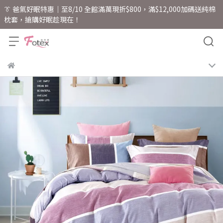
👔 爸氣好眠特惠｜至8/10 全館滿萬現折$800，滿$12,000加碼送純棉
枕套，搶購好眠趁現在！