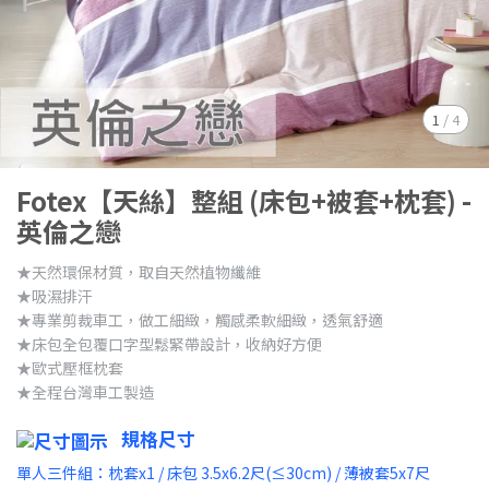
1
/
4
Fotex【天絲】整組 (床包+被套+枕套) -
英倫之戀
★天然環保材質，取自天然植物纖維
★吸濕排汗
★專業剪裁車工，做工細緻，觸感柔軟細緻，透氣舒適
★床包全包覆口字型鬆緊帶設計，收納好方便
★歐式壓框枕套
★全程台灣車工製造
規格尺寸
單人三件組：枕套x1 / 床包 3.5x6.2尺(≤30cm) / 薄被套5x7尺