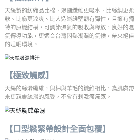
天絲製的紡織品比棉、聚酯纖維更吸水、比絲綢更柔
軟、比麻更涼爽、比人造纖維堅韌有彈性，且擁有獨
特的原纖結構，可調節濕氣的吸收與釋放，良好的濕
氣傳導功能，更適合台灣悶熱潮濕的氣候，帶來絕佳
的睡眠環境。
【極致觸感】
天絲的絲滑纖維，與棉與羊毛的纖維相比，為肌膚帶
來更親膚絲滑的感受，不會有刺激瘙癢感。
【口型鬆緊帶設計全面包覆】