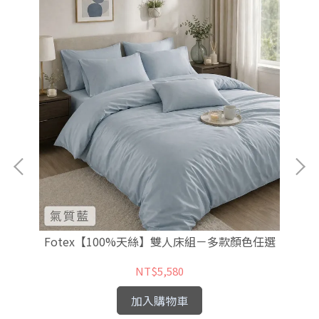
 -
Fotex【100%天絲】雙人床組－多款顏色任選
F
NT$5,580
加入購物車