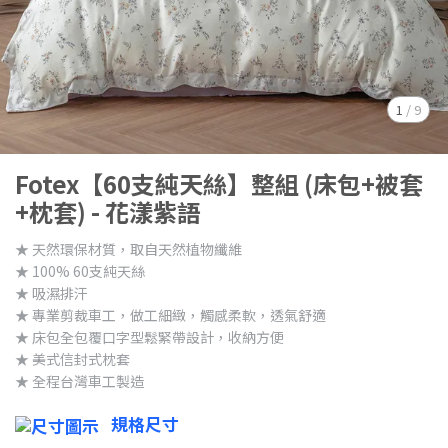
1
/
9
Fotex【60支純天絲】整組 (床包+被套
+枕套) - 花漾紫語
★ 天然環保材質，取自天然植物纖維
★ 100% 60支純天絲
★ 吸濕排汗
★ 專業剪裁車工，做工細緻，觸感柔軟，透氣舒適
★ 床包全包覆口字型鬆緊帶設計，收納方便
★ 美式信封式枕套
★ 全程台灣車工製造
規格尺寸