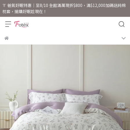
👔 爸氣好眠特惠｜至8/10 全館滿萬現折$800，滿$12,000加碼送純棉
枕套，搶購好眠趁現在！