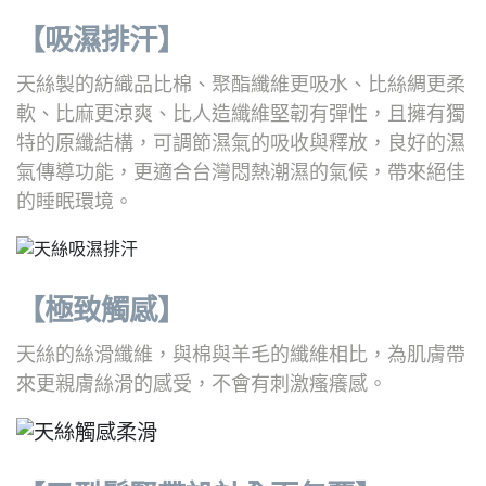
【吸濕排汗】
天絲製的紡織品比棉、聚酯纖維更吸水、比絲綢更柔
軟、比麻更涼爽、比人造纖維堅韌有彈性，且擁有獨
特的原纖結構，可調節濕氣的吸收與釋放，良好的濕
氣傳導功能，更適合台灣悶熱潮濕的氣候，帶來絕佳
的睡眠環境。
【極致觸感】
天絲的絲滑纖維，與棉與羊毛的纖維相比，為肌膚帶
來更親膚絲滑的感受，不會有刺激瘙癢感。