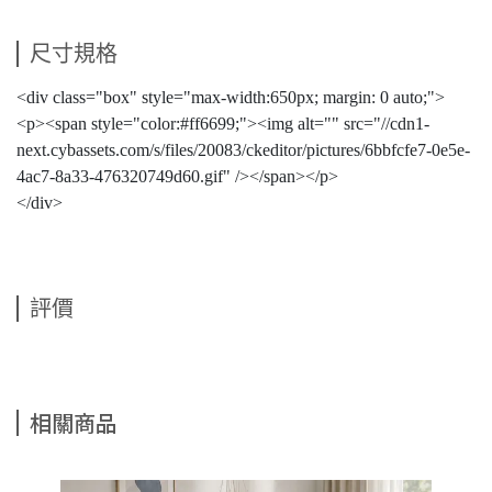
尺寸規格
<div class="box" style="max-width:650px; margin: 0 auto;">
<p><span style="color:#ff6699;"><img alt="" src="//cdn1-
next.cybassets.com/s/files/20083/ckeditor/pictures/6bbfcfe7-0e5e-
4ac7-8a33-476320749d60.gif" /></span></p>
</div>
評價
相關商品