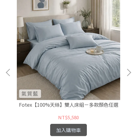
 -
Fotex【100%天絲】雙人床組－多款顏色任選
F
NT$5,580
加入購物車