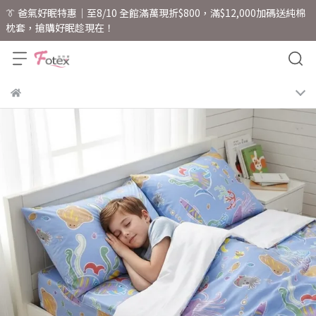
👔 爸氣好眠特惠｜至8/10 全館滿萬現折$800，滿$12,000加碼送純棉
枕套，搶購好眠趁現在！