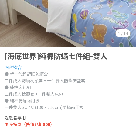
1
/
14
[海底世界]純棉防蟎七件組-雙人
內容物含
● 新一代超舒眠防蟎套
二件成人防蟎枕頭套 + 一件雙人防蟎床墊套
● 純棉床包組
二件成人枕頭套 +一件雙人床包
● 純棉防蟎兩用被
一件雙人6 x 7尺(180 x 210cm)防蟎兩用被
過敏者專用
限時特惠
（售價已折800）