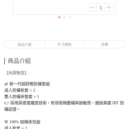
商品介紹
尺寸規格
評價
商品介紹
【內容物含】
🌿 新一代超舒眠防蟎套組
成人防蟎枕套 × 2
雙人防蟎床墊套 × 1
👉 採用高密度織造技術，有效阻隔塵蟎與過敏原，通過美國 IBT 防
蟎認證。
🌸 100% 純棉床包組
成人枕套 × 2