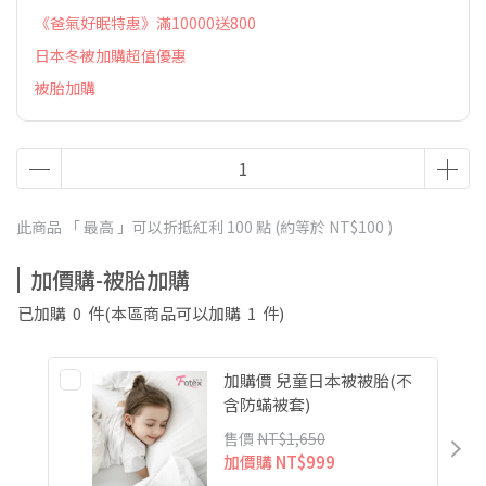
《爸氣好眠特惠》滿10000送800
日本冬被加購超值優惠
被胎加購
此商品 「 最高 」可以折抵紅利
100
點 (約等於
NT$100
)
加價購-被胎加購
已加購
0
件
(本區商品可以加購
1
件)
加購價 兒童日本被被胎(不
含防蟎被套)
售價
NT$1,650
加價購
NT$999