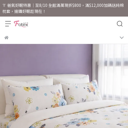
👔 爸氣好眠特惠｜至8/10 全館滿萬現折$800，滿$12,000加碼送純棉
枕套，搶購好眠趁現在！