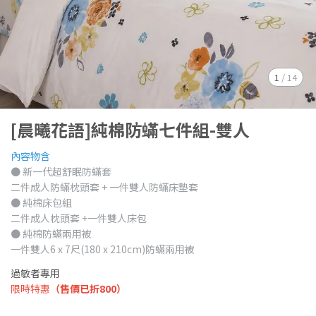
1
/
14
[晨曦花語]純棉防蟎七件組-雙人
內容物含
● 新一代超舒眠防蟎套
二件成人防蟎枕頭套 + 一件雙人防蟎床墊套
● 純棉床包組
二件成人枕頭套 +一件雙人床包
● 純棉防蟎兩用被
一件雙人6 x 7尺(180 x 210cm)防蟎兩用被
過敏者專用
限時特惠
（售價已折800）