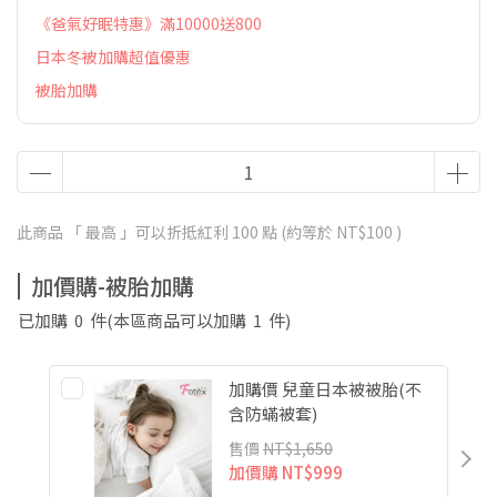
《爸氣好眠特惠》滿10000送800
日本冬被加購超值優惠
被胎加購
此商品 「 最高 」可以折抵紅利
100
點 (約等於
NT$100
)
加價購-被胎加購
已加購
0
件
(本區商品可以加購
1
件)
加購價 兒童日本被被胎(不
含防蟎被套)
售價
NT$1,650
加價購
NT$999