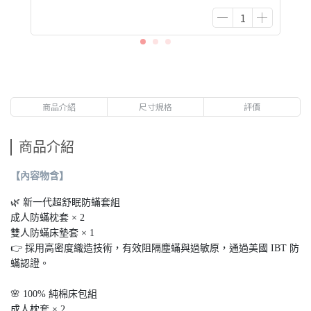
商品介紹
尺寸規格
評價
商品介紹
【內容物含】
🌿 新一代超舒眠防蟎套組
成人防蟎枕套 × 2
雙人防蟎床墊套 × 1
👉 採用高密度織造技術，有效阻隔塵蟎與過敏原，通過美國 IBT 防
蟎認證。
🌸 100% 純棉床包組
成人枕套 × 2