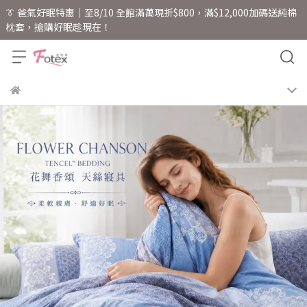
👔 爸氣好眠特惠｜至8/10 全館滿萬現折$800，滿$12,000加碼送純棉
枕套，搶購好眠趁現在！