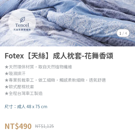
1
/
4
Fotex【天絲】成人枕套-花舞香頌
★天然環保材質，取自天然植物纖維
★吸濕排汗
★專業剪裁車工，做工細緻，觸感柔軟細緻，透氣舒適
★歐式壓框枕套
★全程台灣車工製造
尺寸：成人 48 x 75 cm
NT$490
NT$1,125