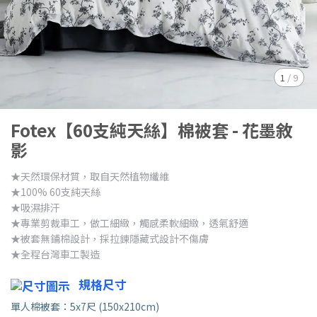
1
/
9
Fotex【60支純天絲】棉被套 - 花墨敘
影
★天然環保材質，取自天然植物纖維
★100% 60支純天絲
★吸濕排汗
★專業剪裁車工，做工細緻，觸感柔軟細緻，透氣舒適
★被套無鋪棉設計，採拉鍊隱藏式設計不傷膚
★全程台灣車工製造
規格尺寸
單人棉被套：5x7尺 (150x210cm)