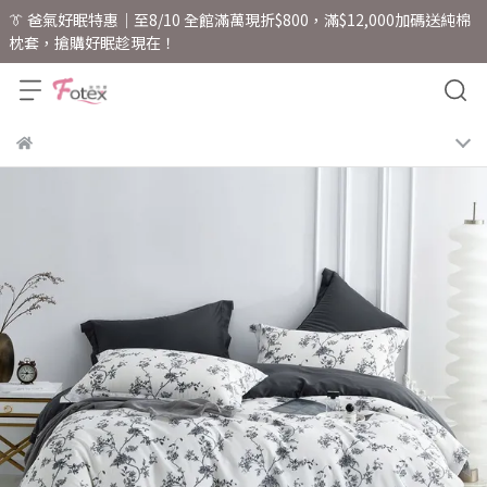
👔 爸氣好眠特惠｜至8/10 全館滿萬現折$800，滿$12,000加碼送純棉
枕套，搶購好眠趁現在！