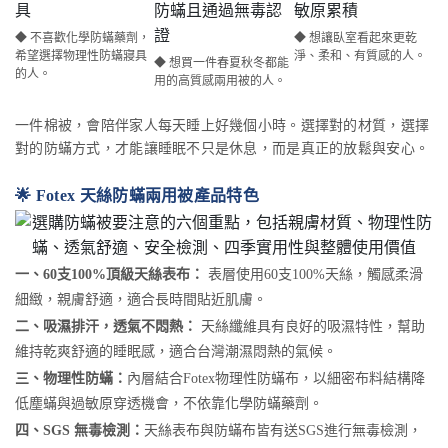
◆ 不喜歡化學防蟎藥劑，
◆ 想讓臥室看起來更乾
希望選擇物理性防蟎寢具
淨、柔和、有質感的人。
◆ 想買一件春夏秋冬都能
的人。
用的高質感兩用被的人。
一件棉被，會陪伴家人每天睡上好幾個小時。選擇對的材質，選擇
對的防蟎方式，才能讓睡眠不只是休息，而是真正的放鬆與安心。
🌟 Fotex 天絲防蟎兩用被產品特色
一、60支100%頂級天絲表布：
表層使用60支100%天絲，觸感柔滑
細緻，親膚舒適，適合長時間貼近肌膚。
二、吸濕排汗，透氣不悶熱：
天絲纖維具有良好的吸濕特性，幫助
維持乾爽舒適的睡眠感，適合台灣潮濕悶熱的氣候。
三、物理性防蟎：
內層結合Fotex物理性防蟎布，以細密布料結構降
低塵蟎與過敏原穿透機會，不依靠化學防蟎藥劑。
四、SGS 無毒檢測：
天絲表布與防蟎布皆有送SGS進行無毒檢測，