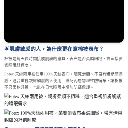
🌟肌膚敏感的人，為什麼更在意棉被表布？
棉被是每天長時間接觸肌膚的寢具，表布是否柔順細緻，會直接影
響睡眠舒適度。
Fotex 天絲兩用被使用100%天絲表布，觸感滑順、不易有粗糙摩擦
感，適合重視親膚觸感的人使用。搭配內層物理性防蟎布，讓棉被
不只柔軟好蓋，也能在日常睡眠中增加防蟎保護。