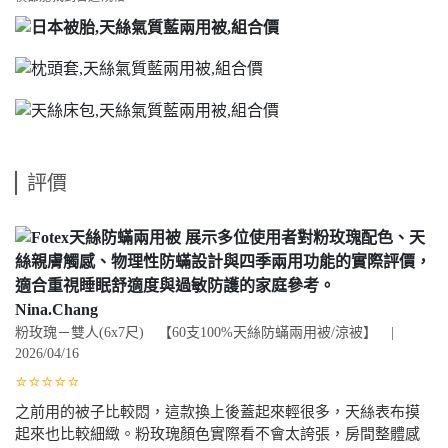
評價
Nina.Chang
粉玫瑰－雙人(6x7尺) 【60支100%天絲防蟎兩用被/涼被】 |
2026/04/16
⭐⭐⭐⭐⭐
之前用的被子比較悶，這款換上後蓋起來輕很多，天絲表布摸
起來也比較細緻。粉玫瑰顏色實際看不會太誇張，房間整體感