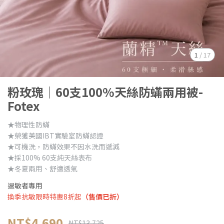
1
/
17
粉玫瑰｜60支100%天絲防蟎兩用被-
Fotex
★物理性防蟎
★榮獲美國IBT實驗室防蟎認證
★可機洗，防蟎效果不因水洗而遞減
★採100% 60支純天絲表布
★冬夏兩用、舒適透氣
過敏者專用
換季抗敏限時特惠8折起
（售價已折）
NT$4,690
NT$13,725