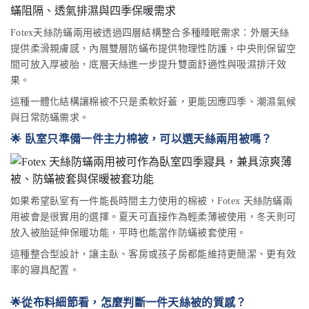
Fotex天絲防蟎兩用被透過四層結構整合多種睡眠需求：外層天絲
提供柔滑親膚感，內層雙層防蟎布提供物理性防護，中央則保留空
間可放入厚被胎，底層天絲進一步提升雙面舒適性與吸濕排汗效
果。
這種一體化結構讓棉被不只是柔軟好蓋，更能因應四季、潮濕氣候
與日常防蟎需求。
🌟 臥室只準備一件主力棉被，可以選天絲兩用被嗎？
如果希望臥室有一件能長時間主力使用的棉被，Fotex 天絲防蟎兩
用被會是很實用的選擇。夏天可直接作為輕柔薄被使用，冬天則可
放入被胎延伸保暖功能，平時也能當作防蟎被套使用。
這種整合型設計，讓主臥、客房或孩子房都能維持更簡潔、更有效
率的寢具配置。
🌟從布料細節看，怎麼判斷一件天絲被的質感？