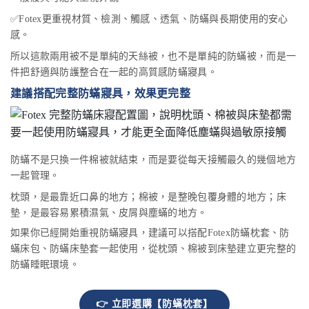
✅Fotex更重視材質、檢測、觸感、透氣、防蟎與長期使用的安心
感。
所以這款兩用被不是單純的天絲被，也不是單純的防蟎被，而是一
件把舒適與防護整合在一起的高質感防蟎寢具。
建議搭配完整防蟎寢具，效果更完整
防蟎不是只換一件棉被就結束，而是要從每天接觸最久的幾個地方
一起管理。
枕頭，是最靠近口鼻的地方；棉被，是整晚包覆身體的地方；床
墊，是最容易累積濕氣、皮屑與塵蟎的地方。
如果你已經開始重視防蟎寢具，建議可以搭配Fotex防蟎枕套、防
蟎床包、防蟎床墊套一起使用，從枕頭、棉被到床墊建立更完整的
防蟎睡眠環境。
👉 立即選購【防蟎枕套】