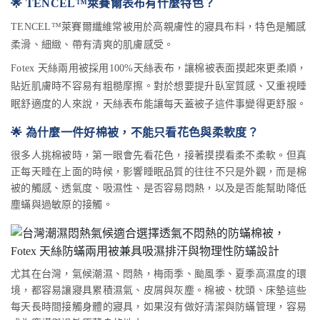
🌟 TENCEL™萊賽爾表布有什麼特色？
TENCEL™萊賽爾纖維常被用於高親膚性的寢具布料，特色是觸感
柔滑、細緻、帶有清爽的肌膚感受。
Fotex 天絲兩用被採用100%天絲表布，讓棉被表面摸起來更柔順，
貼近肌膚時不容易有粗糙摩擦。對於想要提升臥室質感、又重視睡
眠舒適度的人來說，天絲表布能讓每天蓋被子這件事變得更舒服。
🌟 為什麼一件好棉被，不能只看花色與柔軟度？
很多人挑棉被時，第一眼會先看花色，接著摸摸看柔不柔軟。但真
正每天睡在上面的時候，影響睡眠品質的往往不只是外觀，而是棉
被的觸感、透氣度、吸濕性、是否容易悶熱，以及是否能幫助降低
塵蟎與過敏原的接觸。
尤其在台灣，氣候潮濕、悶熱，梅雨季、颱風季、夏季高濕度的環
境，都容易讓寢具累積濕氣、皮屑與灰塵。棉被、枕頭、床墊這些
每天長時間接觸身體的寢具，如果沒有做好清潔與防蟎管理，容易