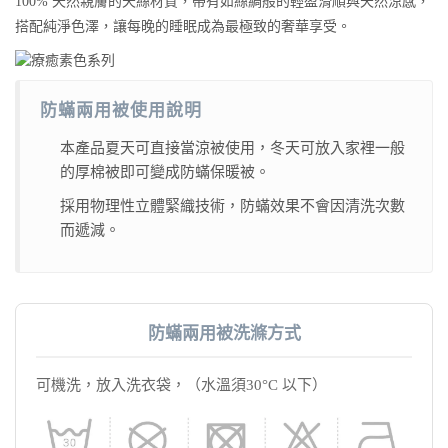
100% 天然親膚的天絲材質，帶有如絲綢般的輕盈滑順與天然涼感，
搭配純淨色澤，讓每晚的睡眠成為最極致的奢華享受。
防蟎兩用被使用說明
本產品夏天可直接當涼被使用，冬天可放入家裡一般
的厚棉被即可變成防蟎保暖被。
採用物理性立體緊織技術，防蟎效果不會因清洗次數
而遞減。
防蟎兩用被洗滌方式
可機洗，放入洗衣袋，（水溫須30°C 以下）