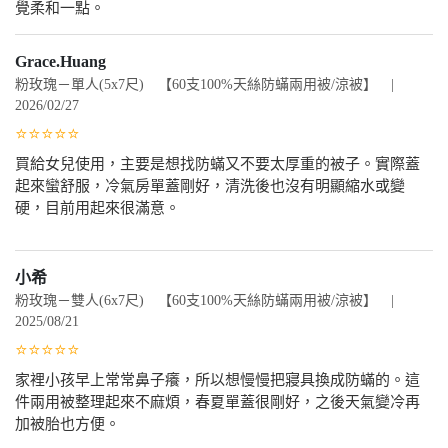
覺柔和一點。
Grace.Huang
粉玫瑰－單人(5x7尺) 【60支100%天絲防蟎兩用被/涼被】 |
2026/02/27
⭐⭐⭐⭐⭐
買給女兒使用，主要是想找防蟎又不要太厚重的被子。實際蓋
起來蠻舒服，冷氣房單蓋剛好，清洗後也沒有明顯縮水或變
硬，目前用起來很滿意。
小希
粉玫瑰－雙人(6x7尺) 【60支100%天絲防蟎兩用被/涼被】 |
2025/08/21
⭐⭐⭐⭐⭐
家裡小孩早上常常鼻子癢，所以想慢慢把寢具換成防蟎的。這
件兩用被整理起來不麻煩，春夏單蓋很剛好，之後天氣變冷再
加被胎也方便。