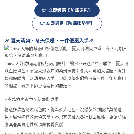
👉 立即選購【防蟎床包】
👉 立即選購【防蟎床墊套】
🎉 夏天清爽、冬天保暖，一件優惠入手🎉
Fotex 天絲防蟎兩用被的兩用設計，讓它不只適合單一季節。夏天可
以直接單蓋，享受天絲表布的柔滑清爽；冬天則可加入被胎，提升
整體保暖度。活動期間入手，更能以優惠價格擁有一件全年都實用
的棉被，減少季節更換寢具的麻煩。
⭐️多款療癒素色全新盛裝登場：
精選多款極簡現代色調，從溫柔大地色、沉穩灰藍到優雅莫蘭迪
色，展現純粹的素色美學。不只完美融入各種臥室風格，更讓防蟎
寢具兼具實用性與頂級視覺質感。