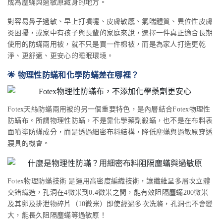
成為塵蟎與過敏原藏身的地方。
對容易鼻子過敏、早上打噴嚏、皮膚敏感、氣喘體質、異位性皮膚
炎困擾，或家中有孩子與長輩的家庭來說，選擇一件真正適合長期
使用的防蟎兩用被，就不只是買一件棉被，而是為家人打造更乾
淨、更舒適、更安心的睡眠環境。
🌟 物理性防蟎和化學防蟎差在哪裡？
Fotex天絲防蟎兩用被的另一個重要特色，是內層結合Fotex物理性
防蟎布。所謂物理性防蟎，不是靠化學藥劑殺蟎，也不是在布料表
面噴塗防蟎成分，而是透過細密布料結構，降低塵蟎與過敏原穿透
寢具的機會。
Fotex物理防蟎技術 是運用高密度編織技術，讓纖維呈多層次立體
交錯織造，孔洞在4微米到0.4微米之間，能有效阻隔塵蟎200微米
及其卵及排泄物碎片（10微米）即使經過多次洗滌，孔洞也不會變
大，能長久阻隔塵蟎等過敏原！