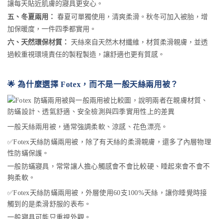
讓每天貼近肌膚的寢具更安心。
五、冬夏兩用：
春夏可單獨使用，清爽柔滑。秋冬可加入被胎，增
加保暖度，一件四季都實用。
六、天然環保材質：
天絲來自天然木材纖維，材質柔滑親膚，並透
過較重視環境責任的製程製造，讓舒適也更有質感。
🌟 為什麼選擇 Fotex，而不是一般天絲兩用被？
一般天絲兩用被，通常強調柔軟、涼感、花色漂亮。
✅Fotex天絲防蟎兩用被，除了有天絲的柔滑親膚，還多了內層物理
性防蟎保護。
一般防蟎寢具，常常讓人擔心觸感會不會比較硬、睡起來會不會不
夠柔軟。
✅Fotex天絲防蟎兩用被，外層使用60支100%天絲，讓你睡覺時接
觸到的是柔滑舒服的表布。
一般寢具可能只重視外觀。