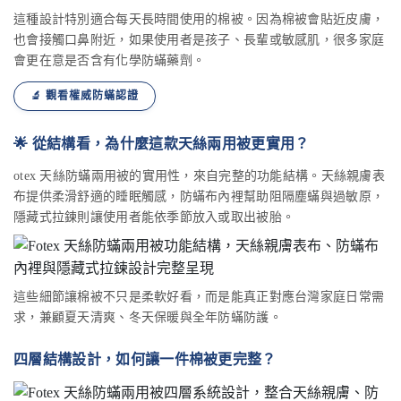
這種設計特別適合每天長時間使用的棉被。因為棉被會貼近皮膚，
也會接觸口鼻附近，如果使用者是孩子、長輩或敏感肌，很多家庭
會更在意是否含有化學防蟎藥劑。
🔬 觀看權威防蟎認證
🌟 從結構看，為什麼這款天絲兩用被更實用？
otex 天絲防蟎兩用被的實用性，來自完整的功能結構。天絲親膚表
布提供柔滑舒適的睡眠觸感，防蟎布內裡幫助阻隔塵蟎與過敏原，
隱藏式拉鍊則讓使用者能依季節放入或取出被胎。
這些細節讓棉被不只是柔軟好看，而是能真正對應台灣家庭日常需
求，兼顧夏天清爽、冬天保暖與全年防蟎防護。
四層結構設計，如何讓一件棉被更完整？