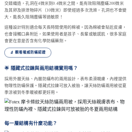
交錯織造，孔洞在4微米到0.4微米之間，能有效阻隔塵蟎200微米
及其卵及排泄物碎片（10微米）即使經過多次洗滌，孔洞也不會變
大，能長久阻隔塵蟎等過敏原！
這種設計特別適合每天長時間使用的棉被。因為棉被會貼近皮膚，
也會接觸口鼻附近，如果使用者是孩子、長輩或敏感肌，很多家庭
會更在意是否含有化學防蟎藥劑。
🔬 觀看權威防蟎認證
🌟 隱藏式拉鍊與兩用結構實用嗎？
採用外層天絲、內層防蟎布的兩用設計，表布柔滑親膚，內裡提供
物理性防蟎保護。隱藏式拉鍊可放入被胎，讓天絲防蟎兩用被從夏
季涼被到冬季暖被都更好用。
每一層結構有什麼功能？