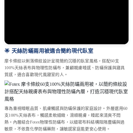
🌟 天絲防蟎兩用被適合簡約現代臥室
摩卡條紋以俐落條紋設計呈現簡約沉穩的臥室風格，搭配60支
100%天絲表布與物理性防蟎布，兼顧親膚睡感、防蟎保護與寢具
質感，適合喜歡現代風寢室的人。
專為重視睡眠品質、肌膚觸感與防蟎保護的家庭設計。外層選用60
支100%天絲表布，觸感柔軟細緻，滑順親膚，睡起來清爽不悶
熱。內層結合Fotex物理性防蟎布，以細密布料結構阻隔塵蟎與過
敏原，不依靠化學防蟎藥劑，讓敏感家庭能更安心使用。