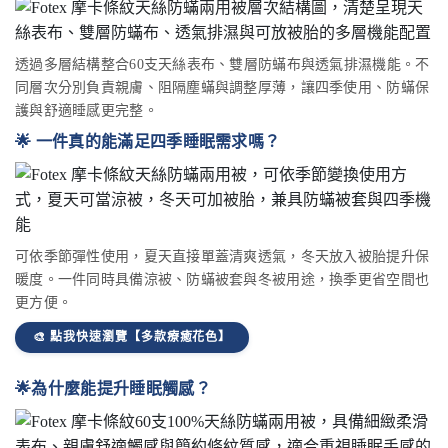
透過多層結構整合60支天絲表布、雙層防蟎布與透氣排濕機能。不
同層次分別負責親膚、阻隔塵蟎與調整厚薄，讓四季使用、防蟎保
護與舒適睡感更完整。
🌟 一件真的能滿足四季睡眠需求嗎？
可依季節彈性使用，夏天直接單蓋清爽透氣，冬天放入被胎提升保
暖度。一件同時具備涼被、防蟎被套與冬被用途，換季更省空間也
更方便。
🎨 點我快速瀏覽【多款療癒花色】
🌟為什麼能提升睡眠觸感？