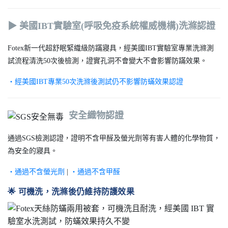
▶ 美國IBT實驗室(呼吸免疫系統權威機構)洗滌認證
Fotex新一代超舒眠緊織級防蹣寢具，經美國IBT實驗室專業洗滌測
試流程清洗50次後檢測，證實孔洞不會變大不會影響防蹣效果。
‧經美國IBT專業50次洗滌後測試仍不影響防蟎效果認證
安全織物認證
通過SGS檢測認證，證明不含甲醛及螢光劑等有害人體的化學物質，
為安全的寢具。
‧通過不含螢光劑
|
‧通過不含甲醛
🌟 可機洗，洗滌後仍維持防護效果