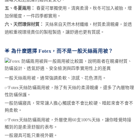
五、冬夏兩用：
春夏可單獨使用，清爽柔滑。秋冬可加入被胎，增
加保暖度，一件四季都實用。
六、天然環保材質：
天絲來自天然木材纖維，材質柔滑親膚，並透
過較重視環境責任的製程製造，讓舒適也更有質感。
🌟 為什麼選擇 Fotex，而不是一般天絲兩用被？
一般天絲兩用被，通常強調柔軟、涼感、花色漂亮。
✅Fotex天絲防蟎兩用被，除了有天絲的柔滑親膚，還多了內層物理
性防蟎保護。
一般防蟎寢具，常常讓人擔心觸感會不會比較硬、睡起來會不會不
夠柔軟。
✅Fotex天絲防蟎兩用被，外層使用60支100%天絲，讓你睡覺時接
觸到的是柔滑舒服的表布。
一般寢具可能只重視外觀。