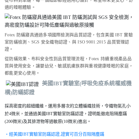
從布料到車縫，每一個細節都經過用心設計，希望帶來更安心、舒
適的睡眠體驗。
Fotex 防蟎寢具通過多項國際檢測與品質認證，包含美國 IBT 實驗
室防蟎檢測、SGS 安全織物認證、與 ISO 9001:2015 品質管理認
證。
從防蟎效果、布料安全性到品質管理流程，Fotex 持續重視產品品
質與使用安全，讓嬰幼兒、敏感肌膚族群與重視健康睡眠的家庭，
都能更安心使用。​
美國IBT實驗室(呼吸免疫系統權威機
構)防蟎認證
採高密度的超細纖維，運用多層次的立體編織技術，令織物氣孔小
於4微米，並通過美國IBT實驗室防蹣認證，證明能徹底阻隔塵蹣
(200微米)及其排泄物等過敏原(10微米)進出。
‧經美國IBT實驗室防蹣認證,證實可百分百阻隔塵蹣