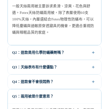
一般天絲兩用被主要訴求柔滑、涼爽、花色與舒
適。Fotex天絲防蟎兩用被，除了表層使用60支
100%天絲，內層還結合Fotex物理性防蟎布，可以
降低塵蟎與過敏原穿透寢具的機會，更適合重視防
蟎與睡眠品質的家庭。
Q2：這款是用化學防蟎藥劑嗎？
Q3：天絲表布有什麼優點？
Q4：這款會不會很悶熱？
Q5：兩用被是什麼意思？