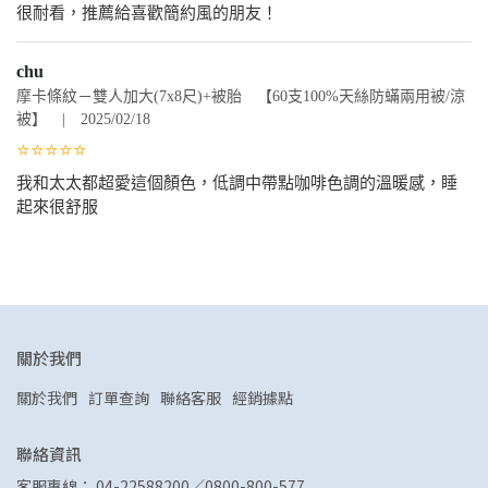
很耐看，推薦給喜歡簡約風的朋友！
chu
摩卡條紋－雙人加大(7x8尺)+被胎 【60支100%天絲防蟎兩用被/涼
被】 | 2025/02/18
⭐⭐⭐⭐⭐
我和太太都超愛這個顏色，低調中帶點咖啡色調的溫暖感，睡
起來很舒服
關於我們
關於我們
訂單查詢
聯絡客服
經銷據點
聯絡資訊
客服專線： 04-22588200／0800-800-577