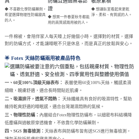
◆ 不喜歡化學防蟎藥劑，
◆ 想讓臥室看起來更乾
希望選擇物理性防蟎寢具
淨、柔和、有質感的人。
◆ 想買一件春夏秋冬都能
的人。
用的高質感兩用被的人。
一件棉被，會陪伴家人每天睡上好幾個小時。選擇對的材質，選擇
對的防蟎方式，才能讓睡眠不只是休息，而是真正的放鬆與安心。
🌟 Fotex 天絲防蟎兩用被產品特色
一、60支100%頂級天絲表布：
表層使用60支100%天絲，觸感柔滑
細緻，親膚舒適，適合長時間貼近肌膚。
二、吸濕排汗，透氣不悶熱：
天絲纖維具有良好的吸濕特性，幫助
維持乾爽舒適的睡眠感，適合台灣潮濕悶熱的氣候。
三、物理性防蟎：
內層結合Fotex物理性防蟎布，以細密布料結構降
低塵蟎與過敏原穿透機會，不依靠化學防蟎藥劑。
四、SGS 無毒檢測：
天絲表布與防蟎布皆有送SGS進行無毒檢測，
讓每天貼近肌膚的寢具更安心。