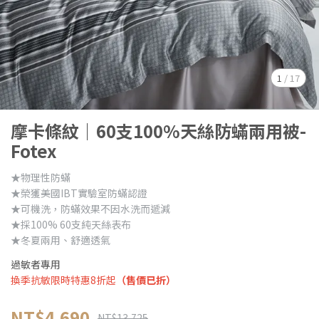
1
/
17
摩卡條紋｜60支100%天絲防蟎兩用被-
Fotex
★物理性防蟎
★榮獲美國IBT實驗室防蟎認證
★可機洗，防蟎效果不因水洗而遞減
★採100% 60支純天絲表布
★冬夏兩用、舒適透氣
過敏者專用
換季抗敏限時特惠8折起
（售價已折）
NT$4,690
NT$13,725