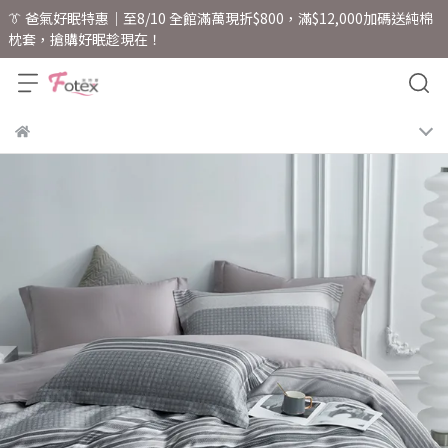
👔 爸氣好眠特惠｜至8/10 全館滿萬現折$800，滿$12,000加碼送純棉
枕套，搶購好眠趁現在！