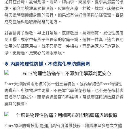
尤其在台灣，氣候潮濕、悶熱，梅雨季、颱風季、夏季高濕度的環
境，都容易讓寢具累積濕氣、皮屑與灰塵。棉被、枕頭、床墊這些
每天長時間接觸身體的寢具，如果沒有做好清潔與防蟎管理，容易
成為塵蟎與過敏原藏身的地方。
對容易鼻子過敏、早上打噴嚏、皮膚敏感、氣喘體質、異位性皮膚
炎困擾，或家中有孩子與長輩的家庭來說，選擇一件真正適合長期
使用的防蟎兩用被，就不只是買一件棉被，而是為家人打造更乾
淨、更舒適、更安心的睡眠環境。
🌟 內層物理性防蟎，不依靠化學防蟎藥劑
Fotex天絲防蟎兩用被的另一個重要特色，是內層結合Fotex物理性
防蟎布。所謂物理性防蟎，不是靠化學藥劑殺蟎，也不是在布料表
面噴塗防蟎成分，而是透過細密布料結構，降低塵蟎與過敏原穿透
寢具的機會。
Fotex物理防蟎技術 是運用高密度編織技術，讓纖維呈多層次立體