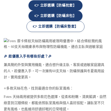
👉 立即選購【防蟎枕套】
👉 立即選購【防蟎床包】
👉 立即選購【防蟎床墊套】
🎉 趁優惠入手有哪些好處？🎉
兼具簡約外型與實用機能，適合想升級主臥、客房或過敏家庭寢具
的人。趁優惠入手，可一次擁有60支天絲、防蟎保護與冬夏兩用設
計，實用度更高。
⭐️多款天絲花色，找到最適合你的臥室風格：
Fotex 天絲兩用被提供多款花色選擇，從柔和粉嫩、清爽藍調、自然
綠意到沉穩條紋，都能依照臥室風格與個人喜好搭配。讓臥室不只
更有風格，也能維持舒適好眠的日常睡感。