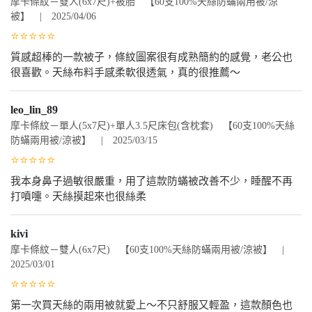
摩卡條紋－雙人(6x7尺)+被胎 【60支100%天絲防蟎兩用被/涼
被】 | 2025/04/06
⭐⭐⭐⭐⭐
質感超棒的一款被子，條紋圖案很有成熟簡約的感覺，老公也
很喜歡。天絲布料手感柔軟很透氣，真的很推薦～
leo_lin_89
摩卡條紋－單人(5x7尺)+單人3.5尺床包(含枕套) 【60支100%天絲
防蟎兩用被/涼被】 | 2025/03/15
⭐⭐⭐⭐⭐
我本身鼻子過敏很嚴重，用了這款防蟎被改善不少，睡醒不再
打噴嚏。天絲摸起來也很絲柔
kivi
摩卡條紋－雙人(6x7尺) 【60支100%天絲防蟎兩用被/涼被】 |
2025/03/01
⭐⭐⭐⭐⭐
第一次買天絲的兩用被就愛上～不只舒服又輕盈，這款顏色也