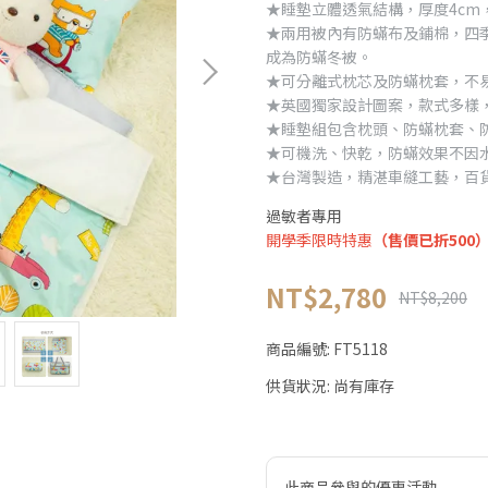
★睡墊立體透氣結構，厚度4cm
★兩用被內有防蟎布及鋪棉，四
成為防蟎冬被。
★可分離式枕芯及防蟎枕套，不
★英國獨家設計圖案，款式多樣
★睡墊組包含枕頭、防蟎枕套、
★可機洗、快乾，防蟎效果不因
★台灣製造，精湛車縫工藝，百
過敏者專用
開學季限時特惠
（售價已折500
NT$2,780
NT$8,200
商品編號:
FT5118
供貨狀況:
尚有庫存
此商品參與的優惠活動