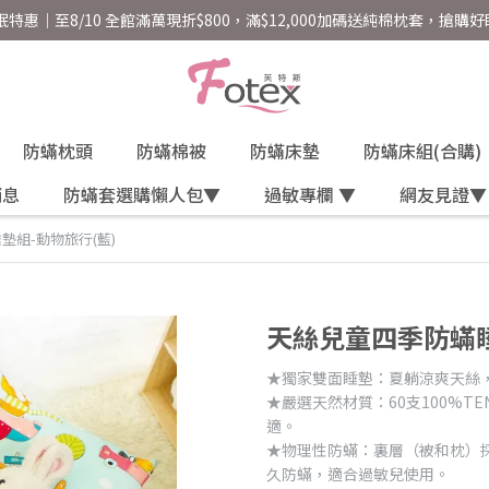
好眠特惠｜至8/10 全館滿萬現折$800，滿$12,000加碼送純棉枕套，搶購
防蟎枕頭
防蟎棉被
防蟎床墊
防蟎床組(合購)
消息
防蟎套選購懶人包▼
過敏專欄 ▼
網友見證▼
墊組-動物旅行(藍)
天絲兒童四季防蟎睡
★獨家雙面睡墊：夏躺涼爽天絲
★嚴選天然材質：60支100%T
適。
★物理性防蟎：裏層（被和枕）採
久防蟎，適合過敏兒使用。