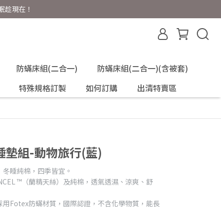
好眠趁現在！
防蟎床組(二合一)
防蟎床組(二合一)(含被套)
特殊規格訂製
如何訂購
出清特賣區
墊組-動物旅行(藍)
，冬睡純棉，四季皆宜。
ENCEL ™（蘭精天絲）及純棉，透氣透濕、涼爽、舒
用Fotex防蟎材質，國際認證，不含化學物質，能長