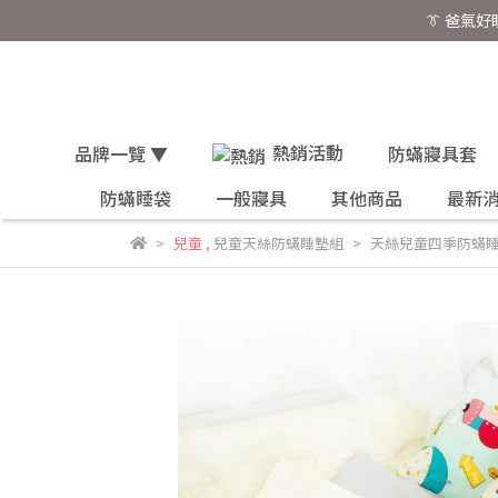
👔 爸氣
熱銷活動
品牌一覽 ▼
防蟎寢具套
防蟎睡袋
一般寢具
其他商品
最新
兒童
,
兒童天絲防蟎睡墊組
天絲兒童四季防蟎睡