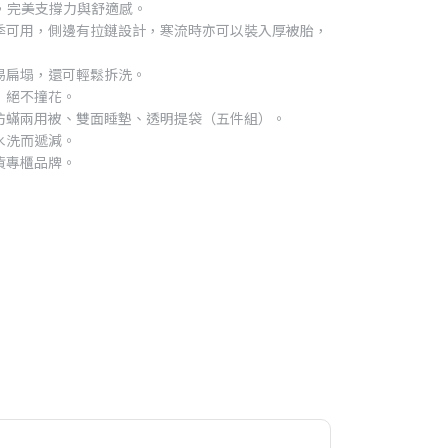
，完美支撐力與舒適感。
季可用，側邊有拉鏈設計，寒流時亦可以裝入厚被胎，
易扁塌，還可輕鬆拆洗。
，絕不撞花。
防蟎兩用被、雙面睡墊、透明提袋（五件組）。
水洗而遞減。
貨專櫃品牌。
）