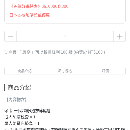
《爸氣好眠特惠》滿10000送800
日本冬被加購超值優惠
此商品 「 最高 」可以折抵紅利
100
點 (約等於
NT$100
)
商品介紹
尺寸規格
評價
商品介紹
【內容物含】
🌿 新一代超舒眠防蟎套組
成人防蟎枕套 × 1
單人防蟎床墊套 × 1
👉 採用高密度織造技術，有效阻隔塵蟎與過敏原，通過美國 IBT 防