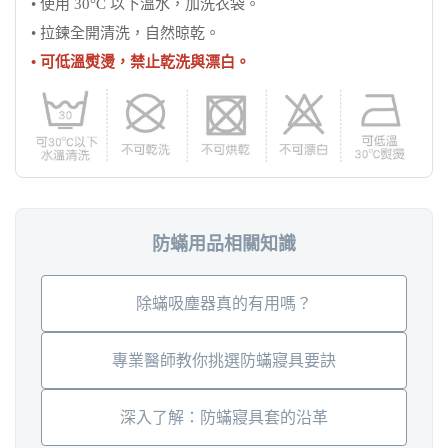
• 使用 30°C 以下溫水，加洗衣袋。
• 拉鍊全開清洗，自然晾乾。
• 可低溫熨燙，禁止乾洗與漂白。
防蟎用品相關知識
除蟎吸塵器真的有用嗎？
專業醫師教你挑選防蟎寢具要訣
深入了解：防蟎寢具套的沿革