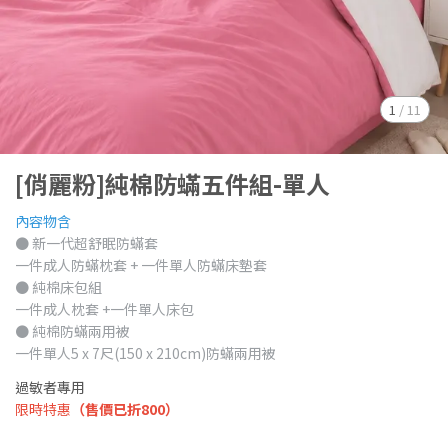
1
/
11
[俏麗粉]純棉防蟎五件組-單人
內容物含
● 新一代超舒眠防蟎套
一件成人防蟎枕套 + 一件單人防蟎床墊套
● 純棉床包組
一件成人枕套 +一件單人床包
● 純棉防蟎兩用被
一件單人5 x 7尺(150 x 210cm)防蟎兩用被
過敏者專用
限時特惠
（售價已折800）