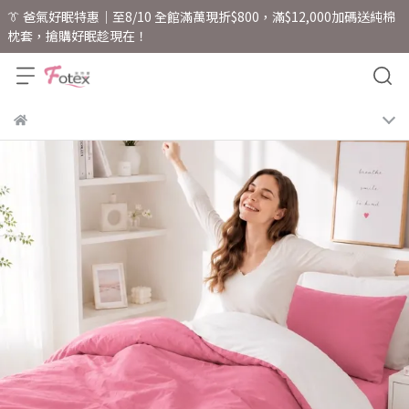
👔 爸氣好眠特惠｜至8/10 全館滿萬現折$800，滿$12,000加碼送純棉
枕套，搶購好眠趁現在！