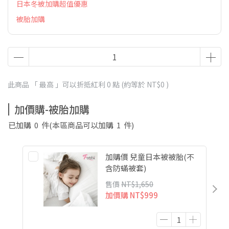
日本冬被加購超值優惠
被胎加購
此商品 「 最高 」可以折抵紅利
0
點 (約等於
NT$0
)
加價購-被胎加購
已加購
0
件
(本區商品可以加購
1
件)
加購價 兒童日本被被胎(不
含防蟎被套)
售價
NT$1,650
加價購
NT$999