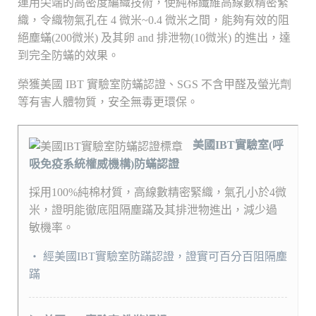
運用尖端的高密度編織技術，使純棉纖維高線數精密緊
織，令織物氣孔在 4 微米~0.4 微米之間，能夠有效的阻
絕塵蟎(200微米) 及其卵 and 排泄物(10微米) 的進出，達
到完全防蟎的效果。
榮獲美國 IBT 實驗室防蟎認證、SGS 不含甲醛及螢光劑
等有害人體物質，安全無毒更環保。
美國IBT實驗室(呼
吸免疫系統權威機構)防蟎認證
採用100%純棉材質，高線數精密緊織，氣孔小於4微
米，證明能徹底阻隔塵蹣及其排泄物進出，減少過
敏機率。
‧ 經美國IBT實驗室防蹣認證，證實可百分百阻隔塵
蹣