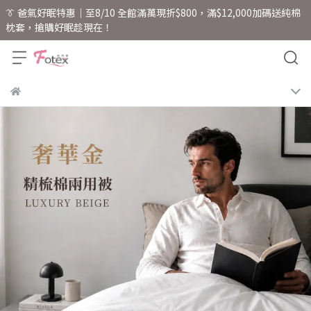
👔 爸氣好眠特惠｜至8/10 全館滿萬現折$800，滿$12,000加碼送純棉
枕套，搶購好眠趁現在！