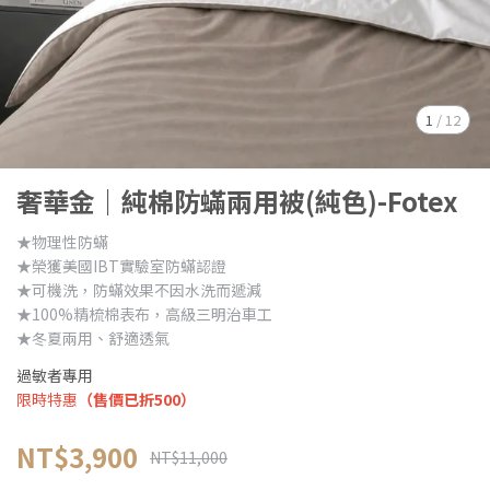
1
/
12
奢華金｜純棉防蟎兩用被(純色)-Fotex
★物理性防蟎
★榮獲美國IBT實驗室防蟎認證
★可機洗，防蟎效果不因水洗而遞減
★100%精梳棉表布，高級三明治車工
★冬夏兩用、舒適透氣
過敏者專用
限時特惠
（售價已折500）
NT$3,900
NT$11,000