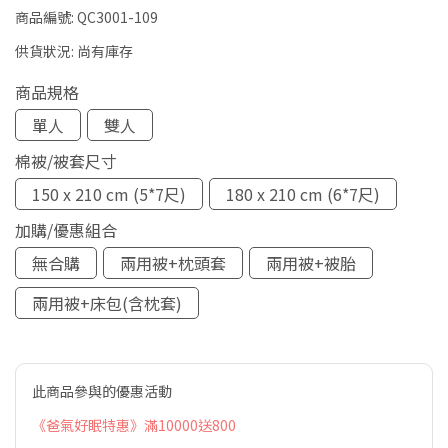
商品編號:
QC3001-109
供貨狀況:
尚有庫存
商品規格
單人
雙人
棉被/被套尺寸
150 x 210 cm (5*7尺)
180 x 210 cm (6*7尺)
加購/優惠組合
無合購
兩用被+枕頭套
兩用被+被胎
兩用被+床包(含枕套)
此商品參與的優惠活動
《爸氣好眠特惠》滿10000送800