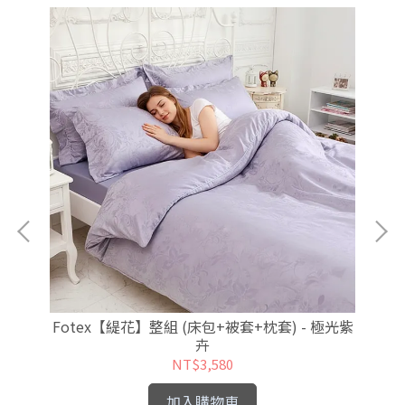
曦花
Fotex【緹花】整組 (床包+被套+枕套) - 極光紫
F
卉
NT$3,580
加入購物車