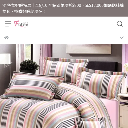
👔 爸氣好眠特惠｜至8/10 全館滿萬現折$800，滿$12,000加碼送純棉
枕套，搶購好眠趁現在！