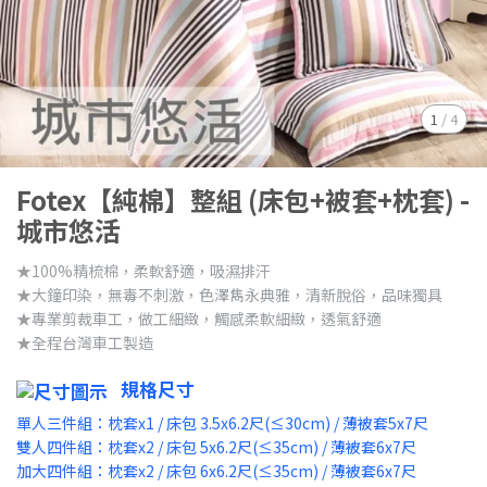
1
/
4
Fotex【純棉】整組 (床包+被套+枕套) -
城市悠活
★100%精梳棉，柔軟舒適，吸濕排汗
★大鐘印染，無毒不刺激，色澤雋永典雅，清新脫俗，品味獨具
★專業剪裁車工，做工細緻，觸感柔軟細緻，透氣舒適
★全程台灣車工製造
規格尺寸
單人三件組：枕套x1 / 床包 3.5x6.2尺(≤30cm) / 薄被套5x7尺
雙人四件組：枕套x2 / 床包 5x6.2尺(≤35cm) / 薄被套6x7尺
加大四件組：枕套x2 / 床包 6x6.2尺(≤35cm) / 薄被套6x7尺