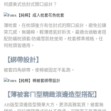
何謂美式信封式開口設計？
薄枕套，在枕頭後方有信封式的開口設計，避免拉鍊
突兀感，無鋪棉，輕薄透氣好拆洗，最適合過敏者搭
配防蟎枕頭套/防蟎雪肌枕使用，枕套標準規格，任
何枕頭皆適用。
【綁帶設計】
被套四角綁帶，使棉被固定不亂跑。
【薄被套ㄇ型精緻滾邊造型搭配】
AB版型滾邊造型簡單大方，更添高雅氣質！被套無