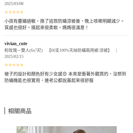
2025/03/08
⭐⭐⭐⭐⭐
小孩有塵蟎過敏，換了這款防蟎涼被後，晚上咳嗽明顯減少。
質感也很好，摸起來很柔軟，媽媽很滿意！
vivian_cute
粉玫瑰－雙人(6x7尺) 【60支100%天絲防蟎兩用被/涼被】 |
2025/02/15
⭐⭐⭐⭐⭐
被子的設計和顏色好有少女感😍 本來是衝著外觀買的，沒想到
防蟎機能也很實用，連老公都說蓋起來很舒服
相關商品