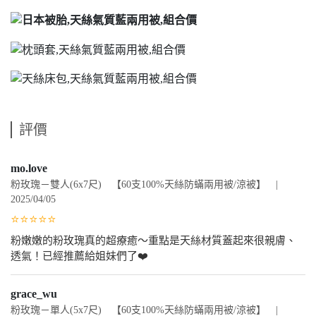
評價
mo.love
粉玫瑰－雙人(6x7尺) 【60支100%天絲防蟎兩用被/涼被】 |
2025/04/05
⭐⭐⭐⭐⭐
粉嫩嫩的粉玫瑰真的超療癒～重點是天絲材質蓋起來很親膚、
透氣！已經推薦給姐妹們了❤️
grace_wu
粉玫瑰－單人(5x7尺) 【60支100%天絲防蟎兩用被/涼被】 |