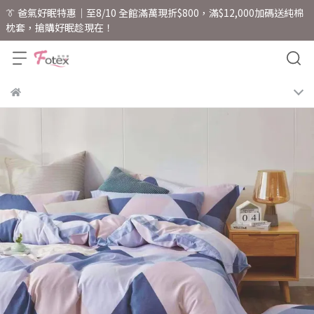
👔 爸氣好眠特惠｜至8/10 全館滿萬現折$800，滿$12,000加碼送純棉
枕套，搶購好眠趁現在！