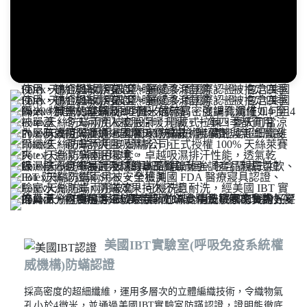
美國IBT實驗室(呼吸免疫系統權
威機構)防蟎認證
採高密度的超細纖維，運用多層次的立體編織技術，令織物氣
孔小於4微米，並通過美國IBT實驗室防蹣認證，證明能徹底