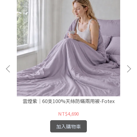
x
雲煙紫｜60支100%天絲防蟎兩用被-Fotex
花
NT$4,690
加入購物車