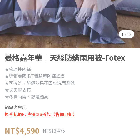
1
/
13
菱格嘉年華｜天絲防蟎兩用被-Fotex
★物理性防蟎
★榮獲美國IBT實驗室防蟎認證
★可機洗，防蟎效果不因水洗而遞減
★採天絲表布
★冬夏兩用、舒適透氣
過敏者專用
換季抗敏限時特惠8折起
（售價已折）
NT$4,590
NT$13,475