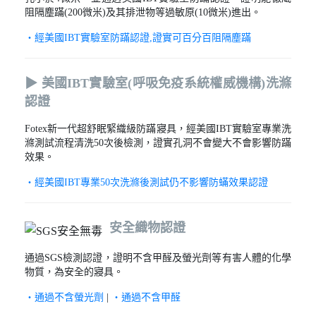
阻隔塵蹣(200微米)及其排泄物等過敏原(10微米)進出。
‧經美國IBT實驗室防蹣認證,證實可百分百阻隔塵蹣
▶ 美國IBT實驗室(呼吸免疫系統權威機構)洗滌
認證
Fotex新一代超舒眠緊織級防蹣寢具，經美國IBT實驗室專業洗
滌測試流程清洗50次後檢測，證實孔洞不會變大不會影響防蹣
效果。
‧經美國IBT專業50次洗滌後測試仍不影響防蟎效果認證
安全織物認證
通過SGS檢測認證，證明不含甲醛及螢光劑等有害人體的化學
物質，為安全的寢具。
‧通過不含螢光劑
|
‧通過不含甲醛