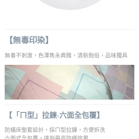
【無毒印染】
無毒不刺激，色澤雋永典雅，清新脫俗，品味獨具
【「ㄇ型」拉鍊-六面全包覆】
防蟎床墊套設計，採ㄇ型拉鍊，方便拆洗
六面式全包覆，達到最高防蟎效果