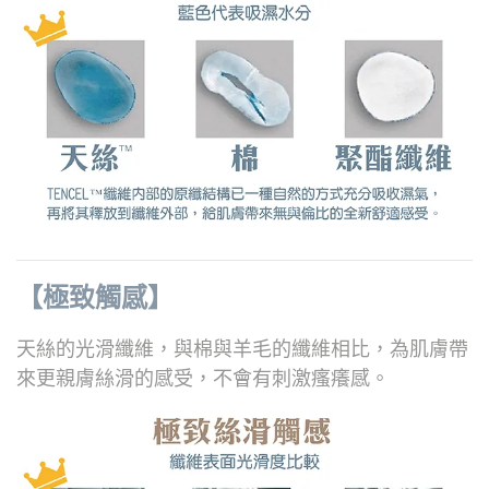
【極致觸感】
天絲的光滑纖維，與棉與羊毛的纖維相比，為肌膚帶
來更親膚絲滑的感受，不會有刺激瘙癢感。