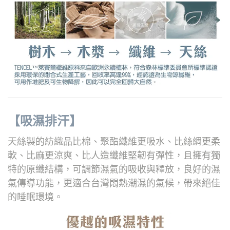
【吸濕排汗】
天絲製的紡織品比棉、聚酯纖維更吸水、比絲綢更柔
軟、比麻更涼爽、比人造纖維堅韌有彈性，
且擁有獨
特的原纖結構，可調節濕氣的吸收與釋放，良好的濕
氣傳導功能，更適合台灣悶熱潮濕的氣候，帶來絕佳
的睡眠環境。