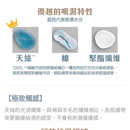
【極致觸感】
天絲的光滑纖維，與棉與羊毛的纖維相比，為肌膚帶
來更親膚絲滑的感受，不會有刺激瘙癢感。