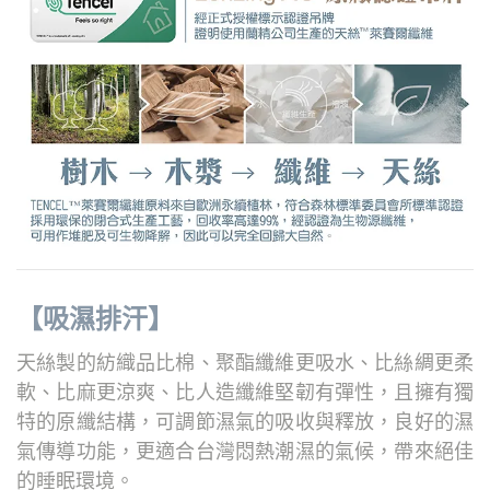
【吸濕排汗】
天絲製的紡織品比棉、聚酯纖維更吸水、比絲綢更柔
軟、比麻更涼爽、比人造纖維堅韌有彈性，
且擁有獨
特的原纖結構，可調節濕氣的吸收與釋放，良好的濕
氣傳導功能，更適合台灣悶熱潮濕的氣候，帶來絕佳
的睡眠環境。