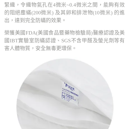
緊織，令織物氣孔在4微米~0.4微米之間，能夠有效
的阻絕塵蟎(200微米) 及其卵和排泄物(10微米) 的進
出，達到完全防蟎的效果。
榮獲美國FDA(美國食品暨藥物檢驗局)醫療認證及美
國IBT實驗室防蟎認證、SGS不含甲醛及螢光劑等有
害人體物質，安全無毒更環保。