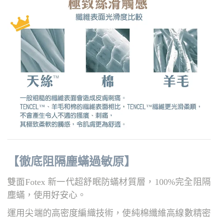
【徹底阻隔塵蟎過敏原】
雙面Fotex 新一代超舒眠防蟎材質層，100%完全阻隔
塵蟎，使用好安心。
運用尖端的高密度編織技術，使純棉纖維高線數精密