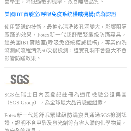
菌孳生，降低過敏的機率、改善睡眠品質。
美國IBT實驗室(呼吸免疫系統權威機構)洗滌認證
使用緊織的技術，最擔心清洗後孔洞變大，影響阻隔
塵蹣的效果，Fotex新一代超舒眠緊織級防蹣寢具，
經美國IBT實驗室(呼吸免疫統權威機構)，專業的洗
滌測試流程清洗50次後檢測，證實孔洞不會變大不會
影響防蹣效果。
SGS在瑞士日內瓦登記註冊為通用檢驗公證集團
（SGS Group），為全球最大品質驗證組織。
Fotex新一代超舒眠緊織級防蹣寢具通過SGS檢測認
證，證明不含甲醛及螢光劑等有害人體的化學物質，
為安全的寢具。