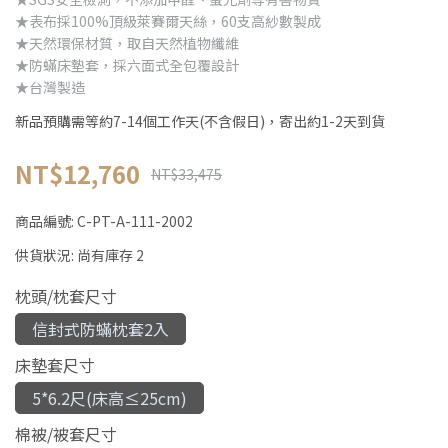
★表布採100%頂級萊賽爾天絲，60支高紗數製成
★天然環保材質，取自天然植物纖維
★防蟎床墊套，採六面式全包覆設計
★台灣製造
新品預購需等約7-14個工作天(不含假日)，寄出約1-2天到貨
NT$12,760
NT$33,475
商品編號:
C-PT-A-111-2002
供貨狀況:
尚有庫存 2
枕頭/枕套尺寸
信封式防蟎枕套2入
床墊套尺寸
5*6.2尺(床高≤25cm)
棉被/被套尺寸