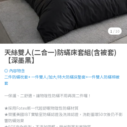
1
/
10
天絲雙人(二合一)防蟎床套組(含被套)
【深墨黑】
◎ 內容物含
二件防蟎枕套+ 一件雙人/加大/特大防蟎床墊套+一件雙人防蟎棉被
套
一保護、二舒適。讓物理性防蟎不用再買二件囉！
★採用Fotex新一代超舒眠物理性防蟎材質
★榮獲美國IBT實驗室防蟎認證及洗滌認證，洗乾循環50次後仍不影
響防蟎效果
★SGS安全檢測，不添加甲醛、螢光劑等有害物質