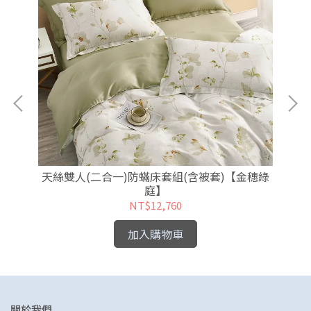
韻京
天絲雙人(二合一)防蟎床套組(含被套)【金穗綠
天
庭】
NT$12,760
加入購物車
關於我們