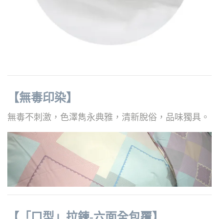
【無毒印染】
無毒不刺激，色澤雋永典雅，清新脫俗，品味獨具。
【「ㄇ型」拉鍊-六面全包覆】