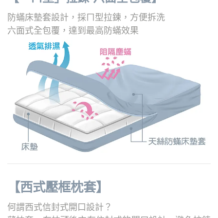
防蟎床墊套設計，採ㄇ型拉鍊，方便拆洗
六面式全包覆，達到最高防蟎效果
【西式壓框枕套】
何謂西式信封式開口設計？