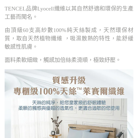
TENCEL品牌Lyocell纖維以其自然舒適和環保的生產
工藝而聞名。
由頂級60支高紗數100%純天絲製成，天然環保材
質，取自天然植物纖維 ，吸濕散熱的特性，能舒緩
敏感性肌膚。
面料柔軟細緻，觸感加倍絲柔滑順，極致紓壓。