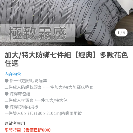
1
/
9
加大/特大防蟎七件組【經典】多款花色
任選
內容物含
● 新一代超舒眠防蟎套
二件成人防蟎枕頭套 + 一件加大/特大防蟎床墊套
● 純棉床包組
二件成人枕頭套 +一件加大/特大包
● 純棉防蟎兩用被
一件雙人6 x 7尺(180 x 210cm)防蟎兩用被
過敏者專用
限時特惠
（售價已折800）