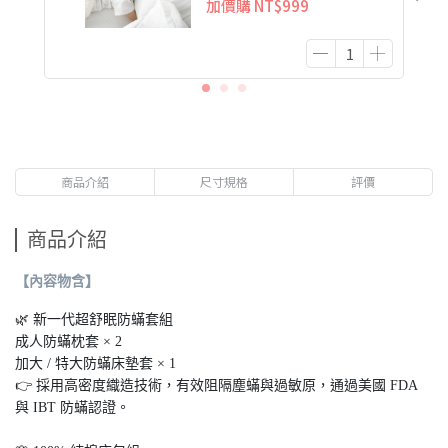
加價購
NT$999
商品介紹
尺寸規格
評價
商品介紹
【內容物含】
🌿 新一代超舒眠防蟎套組
成人防蟎枕套 × 2
加大 / 特大防蟎床墊套 × 1
👉 採用高密度織造技術，有效阻隔塵蟎與過敏原，通過美國 FDA
與 IBT 防蟎認證。