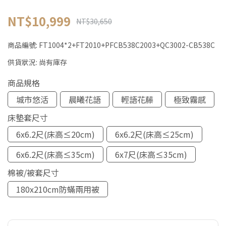
NT$10,999
NT$30,650
商品編號:
FT1004*2+FT2010+PFCB538C2003+QC3002-CB538C
供貨狀況:
尚有庫存
商品規格
城市悠活
晨曦花語
輕語花藤
極致霧感
床墊套尺寸
6x6.2尺(床高≤20cm)
6x6.2尺(床高≤25cm)
6x6.2尺(床高≤35cm)
6x7尺(床高≤35cm)
棉被/被套尺寸
180x210cm防蟎兩用被