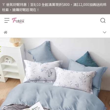
👔 爸氣好眠特惠｜至8/10 全館滿萬現折$800，滿$12,000加碼送純棉
枕套，搶購好眠趁現在！