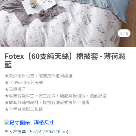
1
/
6
Fotex【60支純天絲】棉被套 - 薄荷霧
藍
★天然環保材質，取自天然植物纖維
★100% 60支純天絲
★吸濕排汗
★專業剪裁車工，做工細緻，觸感柔軟細緻，透氣舒適
★被套無鋪棉設計，採拉鍊隱藏式設計不傷膚
★全程台灣車工製造
規格尺寸
單人棉被套：5x7尺 (150x210cm)