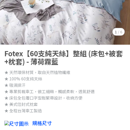
1
/
6
Fotex【60支純天絲】整組 (床包+被套
+枕套) - 薄荷霧藍
★ 天然環保材質，取自天然植物纖維
★ 100% 60支純天絲
★ 吸濕排汗
★ 專業剪裁車工，做工細緻，觸感柔軟，透氣舒適
★ 床包全包覆口字型鬆緊帶設計，收納方便
★ 美式信封式枕套
★ 全程台灣車工製造
規格尺寸