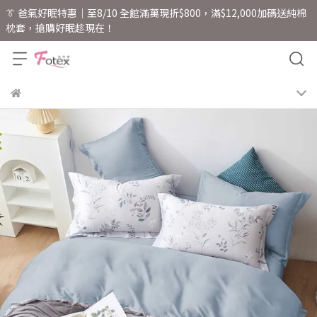
👔 爸氣好眠特惠｜至8/10 全館滿萬現折$800，滿$12,000加碼送純棉
枕套，搶購好眠趁現在！