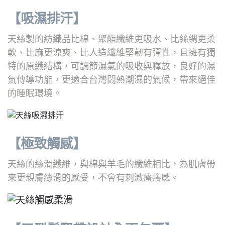
【吸濕排汗】
天絲製的紡織品比棉、聚酯纖維更吸水、比絲綢更柔
軟、比麻更涼爽、比人造纖維堅韌有彈性，且擁有獨
特的原纖結構，可調節濕氣的吸收與釋放，良好的濕
氣傳導功能，更適合台灣悶熱潮濕的氣候，帶來絕佳
的睡眠環境。
【極致觸感】
天絲的絲滑纖維，與棉與羊毛的纖維相比，為肌膚帶
來更親膚絲滑的感受，不會有刺激瘙癢感。