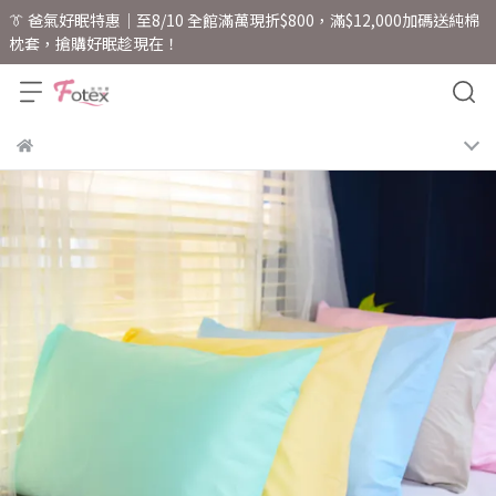
👔 爸氣好眠特惠｜至8/10 全館滿萬現折$800，滿$12,000加碼送純棉
枕套，搶購好眠趁現在！