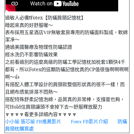
過敏人必備❗️Fotex【防蟎肩頸記憶枕】
睡起來真的好舒服喔～
表布採用五星酒店VIP無敏套房專用的防蟎面料製成，軟綿
潔凈～
通過美國醫療及物理性防蟎認證
經水洗仍不影響防蟎效果
之前看過別的這麼高級的防蟎工學記憶枕加枕套1顆快4千
都有，所以Fotex的這顆防蟎記憶枕真的CP值很強啊啊啊啊
啊～👍
有搭配人體工學設計的肩頸款整個形狀真的很不一樣！而
且網布透氣排濕不悶熱～
搭配特殊舒柔記憶泡綿，品質真的非常棒，支撐度也夠，
可Hold住肩頸讓頭不會掉下去～舒服釋放壓力
🔽🔽🔽🔽看更多詳細內容🔽🔽🔽🔽
小小瑜 張芯瑜 FB推薦影片
Fotex FB影片介紹
防蟎
肩頸枕購買處