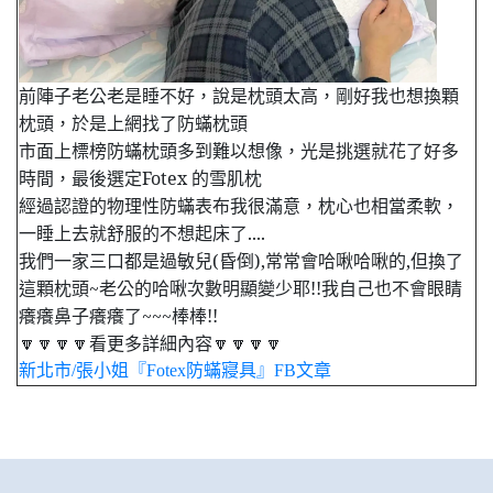
前陣子老公老是睡不好，說是枕頭太高，剛好我也想換顆
枕頭，於是上網找了防蟎枕頭
市面上標榜防蟎枕頭多到難以想像，光是挑選就花了好多
時間，最後選定Fotex 的雪肌枕
經過認證的物理性防蟎表布我很滿意，枕心也相當柔軟，
一睡上去就舒服的不想起床了....
我們一家三口都是過敏兒(昏倒),常常會哈啾哈啾的,但換了
這顆枕頭~老公的哈啾次數明顯變少耶!!我自己也不會眼睛
癢癢鼻子癢癢了~~~棒棒!!
🔽🔽🔽🔽看更多詳細內容🔽🔽🔽🔽
新北市/張小姐『Fotex防蟎寢具』FB文章