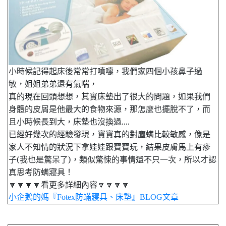
小時候記得起床後常常打噴嚏，我們家四個小孩鼻子過
敏，姐姐弟弟還有氣喘，
真的現在回頭想想，其實床墊出了很大的問題，如果我們
身體的皮屑是他最大的食物來源，那怎麼也擺脫不了，而
且小時候長到大，床墊也沒換過....
已經好幾次的經驗發現，寶寶真的對塵螨比較敏感，像是
家人不知情的狀況下拿娃娃跟寶寶玩，結果皮膚馬上有疹
子(我也是驚呆了)，類似驚悚的事情還不只一次，所以才認
真思考防螨寢具！
🔽🔽🔽🔽看更多詳細內容🔽🔽🔽🔽
小企鵝的媽『Fotex防蟎寢具、床墊』BLOG文章