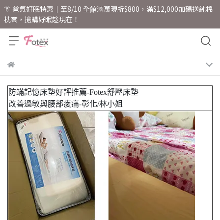
👔 爸氣好眠特惠｜至8/10 全館滿萬現折$800，滿$12,000加碼送純棉
枕套，搶購好眠趁現在！
防蟎記憶床墊好評推薦-Fotex舒壓床墊
改善過敏與腰部痠痛-彰化/林小姐