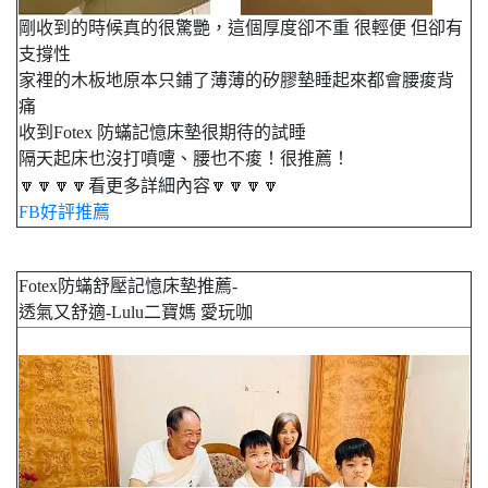
剛收到的時候真的很驚艷，這個厚度卻不重 很輕便 但卻有
支撐性
家裡的木板地原本只鋪了薄薄的矽膠墊睡起來都會腰痠背
痛
收到Fotex 防蟎記憶床墊很期待的試睡
隔天起床也沒打噴嚏、腰也不痠！很推薦！
🔽🔽🔽🔽看更多詳細內容🔽🔽🔽🔽
FB好評推薦
Fotex防蟎舒壓記憶床墊推薦-
透氣又舒適-Lulu二寶媽 愛玩咖