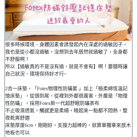
很多時候環境、身體因素會誘發起內在深處的過敏因子，
我也是從小都沒過敏，沒想到去年居然就過敏了，全身都
不舒服啊！
所以【過敏真的不是沒有過，就是不會有】啊！要隨時讓
自己狀況、環境保持好才行~
2合一床墊，「Fotex物理性防蟎套 」加上「極柔綿恆溫記
憶床墊」，從頭到尾、從裡到外都很厲害，外層是「物理
性防蟎」，採用Fotex新一代超舒眠防蟎表布
不止吸濕透氣，觸感更是柔細，睡起來一點都不悶熱，整
夜乾爽舒適
床墊厚度6cm，剛剛好，支撐力超棒的，就算單獨拿來放木
地板也可以