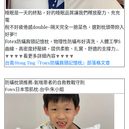
睡眠是一天的終點，好的睡眠品質讓我們釋放壓力、充充
電
稅不好疲倦感double~隔天完全一臉菜色，選對枕頭帶妳入
好夢!!
Fotex防蟎肩頸記憶枕，物理性防蟎布好清洗、人體工學S
曲線、高密度紓壓綿，提供柔軟、扎實、舒適的支撐力...
🔽🔽🔽🔽看更多詳細內容🔽🔽🔽🔽
台南/Hong Ting『Fotex防蟎肩頸記憶枕』部落格文章
防蟎枕頭推薦-氣喘患者的自救教戰守則
Fotex日本雪肌枕-台中/朱小姐