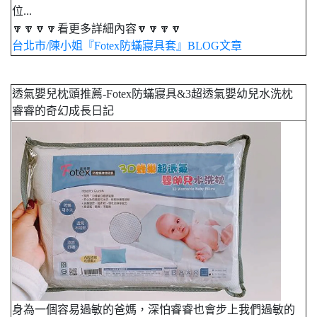
位...
🔽🔽🔽🔽看更多詳細內容🔽🔽🔽🔽
台北市/陳小姐『Fotex防蟎寢具套』BLOG文章
透氣嬰兒枕頭推薦-Fotex防蟎寢具&3超透氣嬰幼兒水洗枕
睿睿的奇幻成長日記
身為一個容易過敏的爸媽，深怕睿睿也會步上我們過敏的