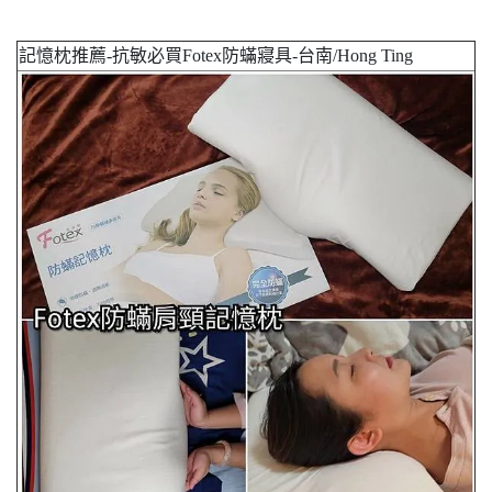
記憶枕推薦-抗敏必買Fotex防蟎寢具-台南/Hong Ting