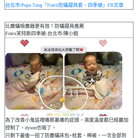
台北市/Pupa Tang『Fotex防蟎寢具套、四季被』FB文章
比塵蟎吸塵器更有效！防蟎寢具推薦
Fotex芙特斯四季被-台北市/陳小姐
，
為了改善小鬼這裡癢那裏癢的症頭
濕度溫度都已經嚴加
，
，
控制了
dyson也吸了
，
只剩下最後一招了防塵蟎床包+枕套、棉被
一次全部到