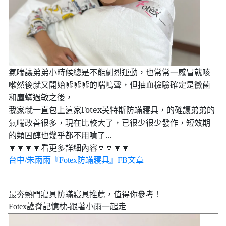
氣喘讓弟弟小時候總是不能劇烈運動，也常常一感冒就咳
嗽然後就又開始噓噓噓的喘鳴聲，但抽血檢驗確定是黴菌
和塵蟎過敏之後，
我家就一直包上這家Fotex芙特斯防蟎寢具，的確讓弟弟的
氣喘改善很多，現在比較大了，已很少很少發作，短效期
的類固醇也幾乎都不用噴了...
🔽🔽🔽🔽看更多詳細內容🔽🔽🔽🔽
台中/朱雨雨『Fotex防蟎寢具』FB文章
最夯熱門寢具防蟎寢具推薦，值得你參考！
Fotex護脊記憶枕-跟著小雨一起走