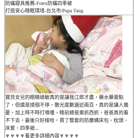
防蟎寢具推薦-Fotex防蟎四季被
打造安心睡眠環境-台北市/Pupa Tang
，
寶貝女兒的眼睛過敏真的是讓我江郎才盡
藥水藥膏點
，
，
，
了
但還是揉個不停
散光度數逼近兩百
真的是讓人擔
，
，
，
憂
加上時不時打噴嚏
睡前總是東抓西抓
爸爸真的看
，
，
不下去
最後只好梭哈
買了整套的防塵螨床包、枕頭、
...
床套、四季被
🔽🔽🔽🔽看更多詳細內容🔽🔽🔽🔽