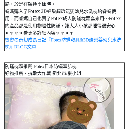
路，於是在轉換季節時，
睿媽購入了Fotex 3D蜂巢超透氣嬰幼兒水洗枕給睿睿使
用，而睿媽自己也買了Fotex成人防蹣枕頭套來用～Fotex
的產品都是使用物理性防蹣，讓大人小孩都睡得很安心....
🔽🔽🔽🔽看更多詳細內容🔽🔽🔽🔽
睿睿の奇幻成長日記『Fotex防蟎寢具&3D蜂巢嬰幼兒水洗
枕』BLOG文章
防蟎枕頭推薦-Fotex日本防蟎雪肌枕
好物推薦‧抗敏大作戰-新北市/張小姐