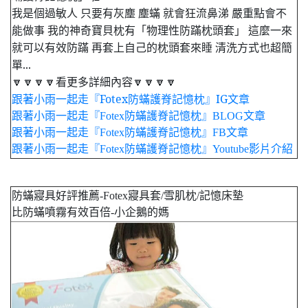
我是個過敏人 只要有灰塵 塵蟎 就會狂流鼻涕 嚴重點會不
能做事 我的神奇寶貝枕有「物理性防蹣枕頭套」 這麼一來
就可以有效防蹣 再套上自己的枕頭套來睡 清洗方式也超簡
單...
🔽🔽🔽🔽看更多詳細內容🔽🔽🔽🔽
跟著小雨一起走『Fotex防蟎護脊記憶枕』IG文章
跟著小雨一起走『Fotex防蟎護脊記憶枕』BLOG文章
跟著小雨一起走『Fotex防蟎護脊記憶枕』FB文章
跟著小雨一起走『Fotex防蟎護脊記憶枕』Youtube影片介紹
防蟎寢具好評推薦-Fotex寢具套/雪肌枕/記憶床墊
比防蟎噴霧有效百倍-小企鵝的媽