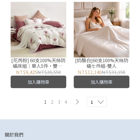
[花芮粉] 60支100%天絲防
[奶酪白]60支100%天絲防
蟎床組｜單人5件・雙人/
蟎七件組-雙人
加大/特大7件
NT$9,425
NT$26,550
NT$12,140
NT$33,150
加入購物車
加入購物車
1
2
3
4
1
關於我們