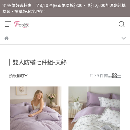
👔 爸氣好眠特惠｜至8/10 全館滿萬現折$800，滿$12,000加碼送純棉
枕套，搶購好眠趁現在！
雙人防蟎七件組-天絲
預設排序
共 39 件商品