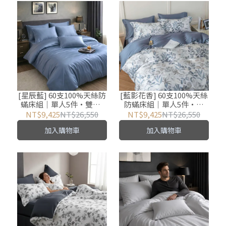
[星辰藍] 60支100%天絲防
[藍影花香] 60支100%天絲
蟎床組｜單人5件・雙人/
防蟎床組｜單人5件・雙
加大/特大7件
人/加大/特大7件
NT$9,425
NT$26,550
NT$9,425
NT$26,550
加入購物車
加入購物車