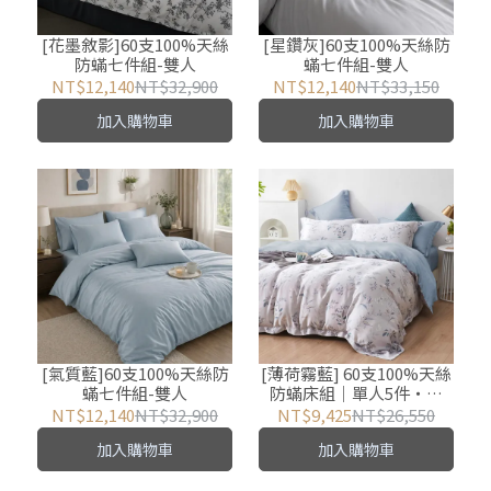
[花墨敘影]60支100%天絲
[星鑽灰]60支100%天絲防
防蟎七件組-雙人
蟎七件組-雙人
NT$12,140
NT$32,900
NT$12,140
NT$33,150
加入購物車
加入購物車
[氣質藍]60支100%天絲防
[薄荷霧藍] 60支100%天絲
蟎七件組-雙人
防蟎床組｜單人5件・雙
人/加大/特大7件
NT$12,140
NT$32,900
NT$9,425
NT$26,550
加入購物車
加入購物車