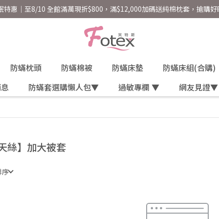
好眠特惠｜至8/10 全館滿萬現折$800，滿$12,000加碼送純棉枕套，搶購
防蟎枕頭
防蟎棉被
防蟎床墊
防蟎床組(合購)
消息
防蟎套選購懶人包▼
過敏專欄 ▼
網友見證▼
天絲】加大被套
排序