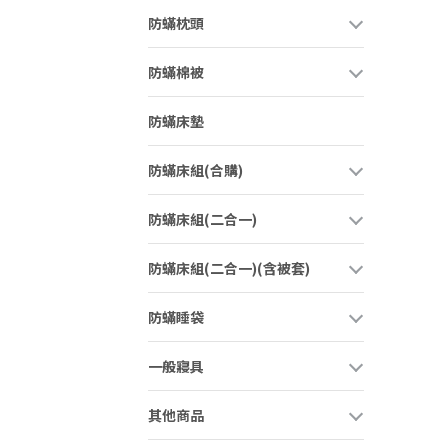
防蟎枕頭
防蟎棉被
防蟎床墊
防蟎床組(合購)
防蟎床組(二合一)
防蟎床組(二合一)(含被套)
防蟎睡袋
一般寢具
其他商品