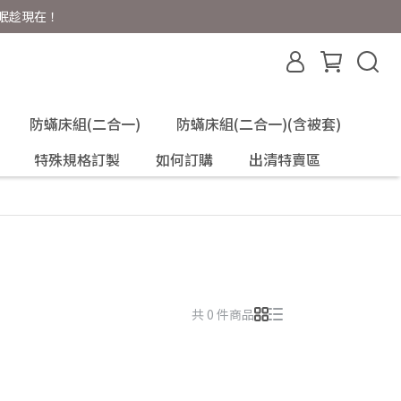
好眠趁現在！
防蟎床組(二合一)
防蟎床組(二合一)(含被套)
特殊規格訂製
如何訂購
出清特賣區
共 0 件商品