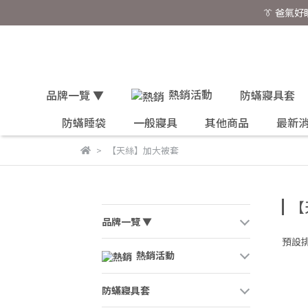
👔 爸氣
熱銷活動
品牌一覽 ▼
防蟎寢具套
防蟎睡袋
一般寢具
其他商品
最新
【天絲】加大被套
【
品牌一覽 ▼
預設
熱銷活動
防蟎寢具套